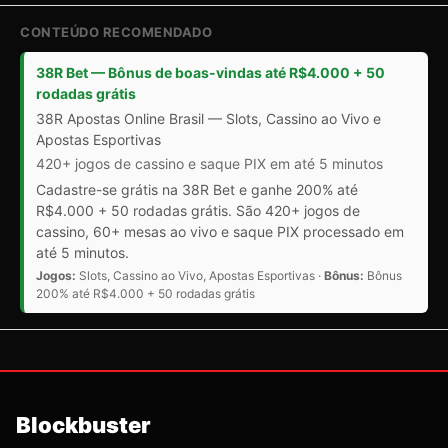
CONTEÚDO RECOMENDADO
38R Bet — Bônus de boas-vindas até R$4.000 + 50
rodadas grátis
38R Apostas Online Brasil — Slots, Cassino ao Vivo e
Apostas Esportivas
420+ jogos de cassino e saque PIX em até 5 minutos
Cadastre-se grátis na 38R Bet e ganhe 200% até
R$4.000 + 50 rodadas grátis. São 420+ jogos de
cassino, 60+ mesas ao vivo e saque PIX processado em
até 5 minutos.
Jogos:
Slots, Cassino ao Vivo, Apostas Esportivas ·
Bônus:
Bônus
200% até R$4.000 + 50 rodadas grátis
Blockbuster