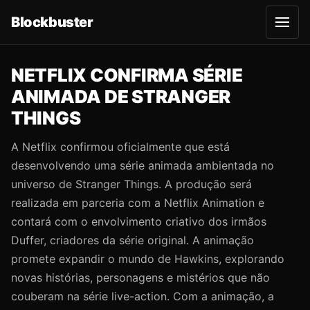
Blockbuster
A
b
r
i
r
NETFLIX CONFIRMA SÉRIE
m
e
ANIMADA DE STRANGER
n
u
THINGS
A Netflix confirmou oficialmente que está
desenvolvendo uma série animada ambientada no
universo de Stranger Things. A produção será
realizada em parceria com a Netflix Animation e
contará com o envolvimento criativo dos irmãos
Duffer, criadores da série original. A animação
promete expandir o mundo de Hawkins, explorando
novas histórias, personagens e mistérios que não
couberam na série live-action. Com a animação, a