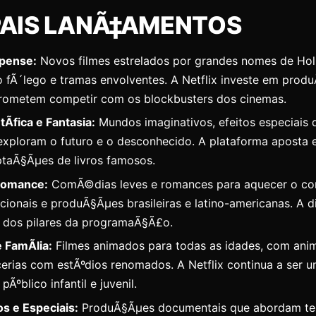
PAIS LANÃ‡AMENTOS
pense:
Novos filmes estrelados por grandes nomes de Ho
 o fÃ´lego e tramas envolventes. A Netflix investe em pro
prometem competir com os blockbusters dos cinemas.
Ã­fica e Fantasia:
Mundos imaginativos, efeitos especiais 
 exploram o futuro e o desconhecido. A plataforma aposta 
ptaÃ§Ãµes de livros famosos.
Romance:
ComÃ©dias leves e romances para aquecer o c
acionais e produÃ§Ãµes brasileiras e latino-americanas. A d
 dos pilares da programaÃ§Ã£o.
FamÃ­lia:
Filmes animados para todas as idades, com an
rcerias com estÃºdios renomados. A Netflix continua a ser 
pÃºblico infantil e juvenil.
s e Especiais:
ProduÃ§Ãµes documentais que abordam tem