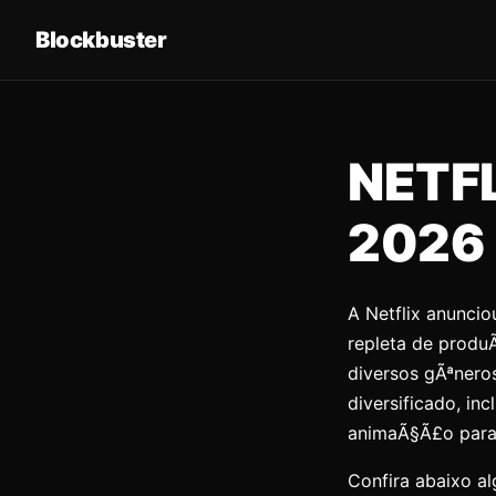
Blockbuster
NETFL
2026
A Netflix anunci
repleta de produ
diversos gÃªnero
diversificado, in
animaÃ§Ã£o para 
Confira abaixo a