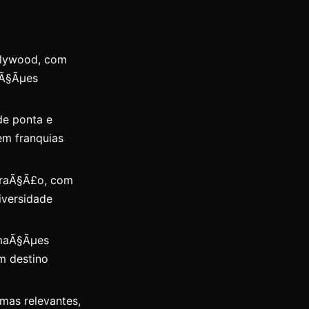
llywood, com
duÃ§Ãµes
de ponta e
em franquias
oraÃ§Ã£o, com
iversidade
imaÃ§Ãµes
um destino
as relevantes,