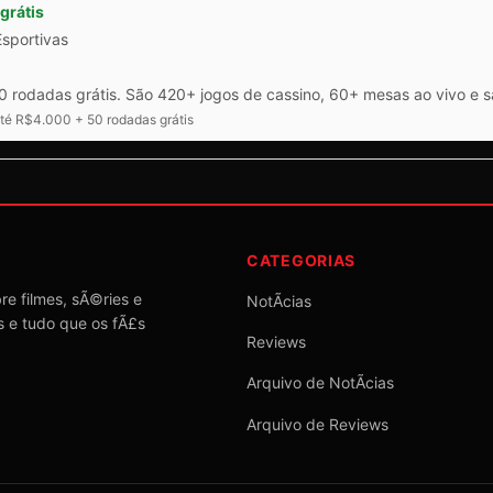
grátis
Esportivas
 rodadas grátis. São 420+ jogos de cassino, 60+ mesas ao vivo e 
é R$4.000 + 50 rodadas grátis
CATEGORIAS
re filmes, sÃ©ries e
NotÃ­cias
s e tudo que os fÃ£s
Reviews
Arquivo de NotÃ­cias
Arquivo de Reviews