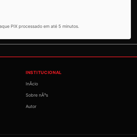
saque PIX processado em até 5 minutos.
INSTITUCIONAL
InÃ­cio
Sobre nÃ³s
Autor