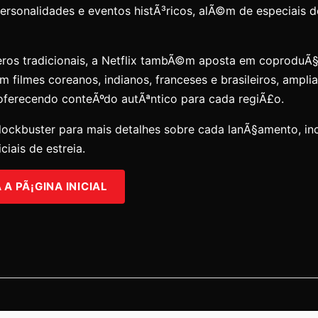
personalidades e eventos histÃ³ricos, alÃ©m de especiais 
ros tradicionais, a Netflix tambÃ©m aposta em coproduÃ
om filmes coreanos, indianos, franceses e brasileiros, ampli
 oferecendo conteÃºdo autÃªntico para cada regiÃ£o.
lockbuster para mais detalhes sobre cada lanÃ§amento, incl
ciais de estreia.
A PÃ¡GINA INICIAL