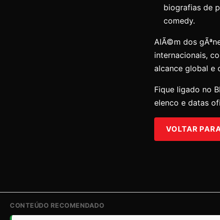
biografias de 
comedy.
AlÃ©m dos gÃªne
internacionais, c
alcance global e
Fique ligado no B
elenco e datas ofi
VOLTAR PARA 
CONTEÚDO RECOMENDADO