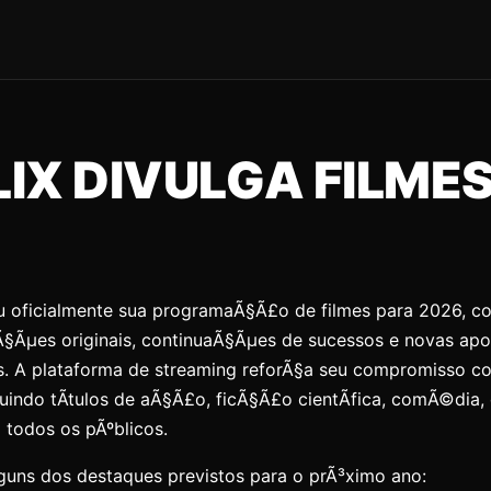
IX DIVULGA FILMES
ou oficialmente sua programaÃ§Ã£o de filmes para 2026, c
Ã§Ãµes originais, continuaÃ§Ãµes de sucessos e novas ap
s. A plataforma de streaming reforÃ§a seu compromisso 
cluindo tÃ­tulos de aÃ§Ã£o, ficÃ§Ã£o cientÃ­fica, comÃ©dia,
todos os pÃºblicos.
lguns dos destaques previstos para o prÃ³ximo ano: