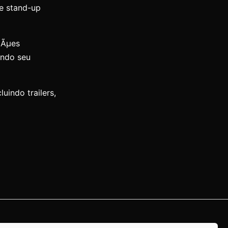
de stand-up
§Ãµes
ando seu
uindo trailers,