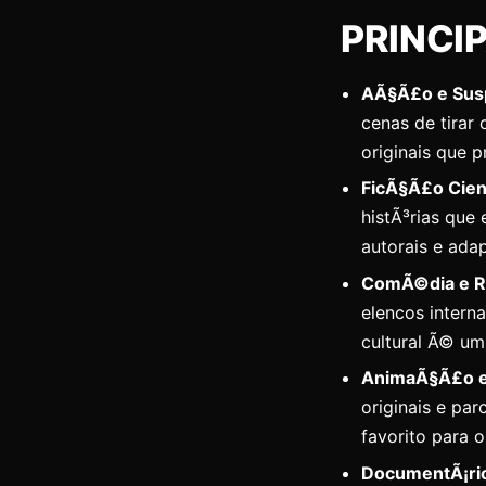
PRINCI
AÃ§Ã£o e Sus
cenas de tirar
originais que 
FicÃ§Ã£o Cient
histÃ³rias que
autorais e ada
ComÃ©dia e 
elencos intern
cultural Ã© um
AnimaÃ§Ã£o e 
originais e pa
favorito para o 
DocumentÃ¡rio