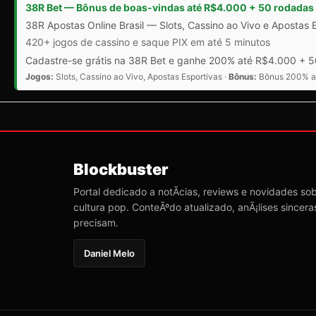
38R Bet — Bônus de boas-vindas até R$4.000 + 50 rodadas 
38R Apostas Online Brasil — Slots, Cassino ao Vivo e Apostas 
420+ jogos de cassino e saque PIX em até 5 minutos
Cadastre-se grátis na 38R Bet e ganhe 200% até R$4.000 + 50
Jogos:
Slots, Cassino ao Vivo, Apostas Esportivas ·
Bônus:
Bônus 200% at
Blockbuster
Portal dedicado a notÃ­cias, reviews e novidades sob
cultura pop. ConteÃºdo atualizado, anÃ¡lises sincera
precisam.
Daniel Melo