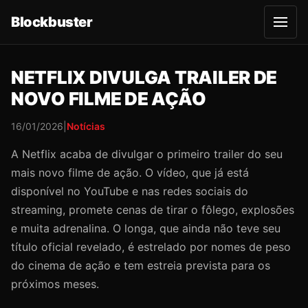
Blockbuster
A
b
r
i
r
NETFLIX DIVULGA TRAILER DE
m
e
NOVO FILME DE AÇÃO
n
u
16/01/2026
|
Notícias
A Netflix acaba de divulgar o primeiro trailer do seu
mais novo filme de ação. O vídeo, que já está
disponível no YouTube e nas redes sociais do
streaming, promete cenas de tirar o fôlego, explosões
e muita adrenalina. O longa, que ainda não teve seu
título oficial revelado, é estrelado por nomes de peso
do cinema de ação e tem estreia prevista para os
próximos meses.