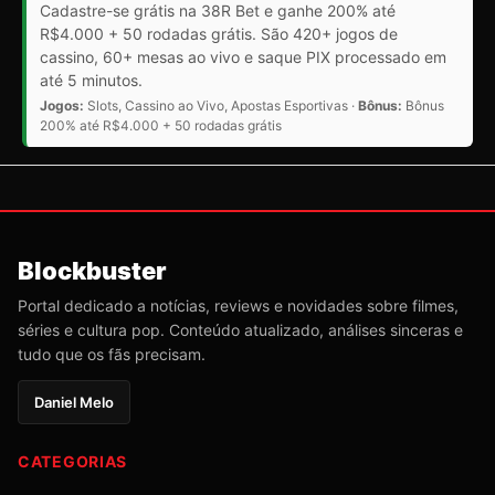
Cadastre-se grátis na 38R Bet e ganhe 200% até
R$4.000 + 50 rodadas grátis. São 420+ jogos de
cassino, 60+ mesas ao vivo e saque PIX processado em
até 5 minutos.
Jogos:
Slots, Cassino ao Vivo, Apostas Esportivas ·
Bônus:
Bônus
200% até R$4.000 + 50 rodadas grátis
Blockbuster
Portal dedicado a notícias, reviews e novidades sobre filmes,
séries e cultura pop. Conteúdo atualizado, análises sinceras e
tudo que os fãs precisam.
Daniel Melo
CATEGORIAS