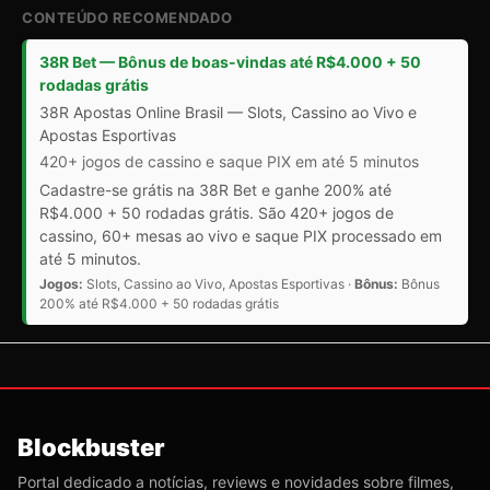
CONTEÚDO RECOMENDADO
38R Bet — Bônus de boas-vindas até R$4.000 + 50
rodadas grátis
38R Apostas Online Brasil — Slots, Cassino ao Vivo e
Apostas Esportivas
420+ jogos de cassino e saque PIX em até 5 minutos
Cadastre-se grátis na 38R Bet e ganhe 200% até
R$4.000 + 50 rodadas grátis. São 420+ jogos de
cassino, 60+ mesas ao vivo e saque PIX processado em
até 5 minutos.
Jogos:
Slots, Cassino ao Vivo, Apostas Esportivas ·
Bônus:
Bônus
200% até R$4.000 + 50 rodadas grátis
Blockbuster
Portal dedicado a notícias, reviews e novidades sobre filmes,