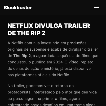
Blockbuster
A
b
r
i
r
NETFLIX DIVULGA TRAILER
m
e
DE THE RIP 2
n
u
A Netflix continua investindo em produções
originais de suspense e acaba de divulgar o trailer
de
The Rip 2
, a aguardada sequência do filme que
conquistou o público em 2024. O vídeo, repleto
de cenas de ação e mistério, já está disponível
nas plataformas oficiais da Netflix.
No trailer, podemos ver o retorno do
protagonista, interpretado pelo ator que deu vida
ao personagem no primeiro filme, agora
enfrentando novos desafios em uma trama ainda