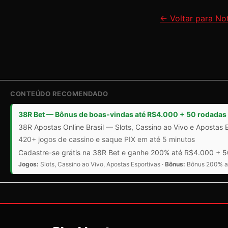
← Voltar para Not
CONTEÚDO RECOMENDADO
38R Bet — Bônus de boas-vindas até R$4.000 + 50 rodadas 
38R Apostas Online Brasil — Slots, Cassino ao Vivo e Apostas 
420+ jogos de cassino e saque PIX em até 5 minutos
Cadastre-se grátis na 38R Bet e ganhe 200% até R$4.000 + 50
Jogos:
Slots, Cassino ao Vivo, Apostas Esportivas ·
Bônus:
Bônus 200% at