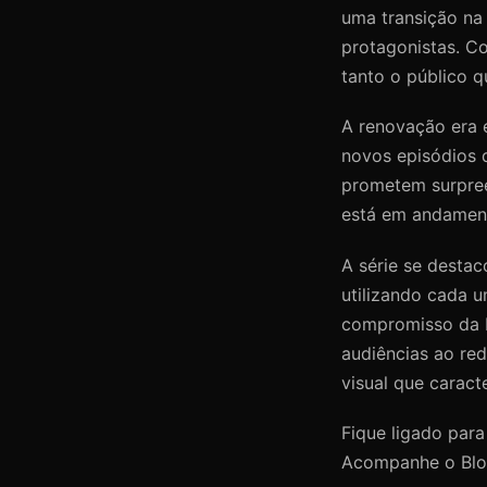
uma transição na
protagonistas. C
tanto o público qu
A renovação era 
novos episódios 
prometem surpreen
está em andamento
A série se destac
utilizando cada 
compromisso da N
audiências ao re
visual que caract
Fique ligado par
Acompanhe o Bloc