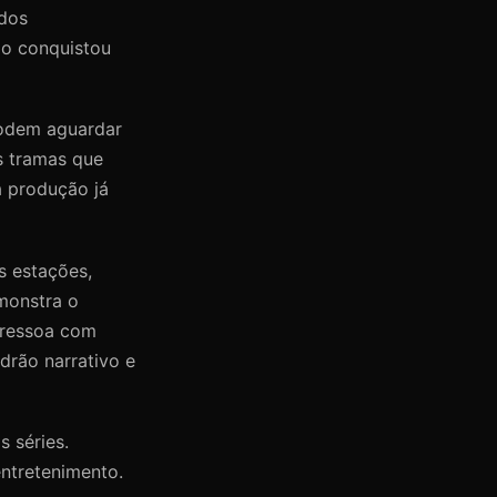
 dos
ão conquistou
podem aguardar
s tramas que
a produção já
s estações,
monstra o
 ressoa com
drão narrativo e
s séries.
ntretenimento.