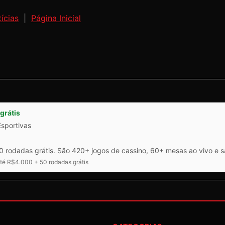
ícias
|
Página Inicial
grátis
Esportivas
 rodadas grátis. São 420+ jogos de cassino, 60+ mesas ao vivo e 
é R$4.000 + 50 rodadas grátis