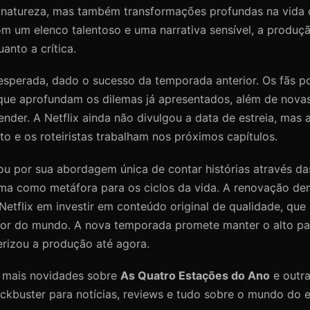
 natureza, mas também transformações profundas na vida
om um elenco talentoso e uma narrativa sensível, a produç
anto a crítica.
esperada, dado o sucesso da temporada anterior. Os fãs 
que aprofundam os dilemas já apresentados, além de nova
der. A Netflix ainda não divulgou a data de estreia, mas 
 e os roteiristas trabalham nos próximos capítulos.
ou por sua abordagem única de contar histórias através da
uma como metáfora para os ciclos da vida. A renovação de
etflix em investir em conteúdo original de qualidade, que
dor do mundo. A nova temporada promete manter o alto pa
erizou a produção até agora.
a mais novidades sobre
As Quatro Estações do Ano
e outra
kbuster para notícias, reviews e tudo sobre o mundo do e