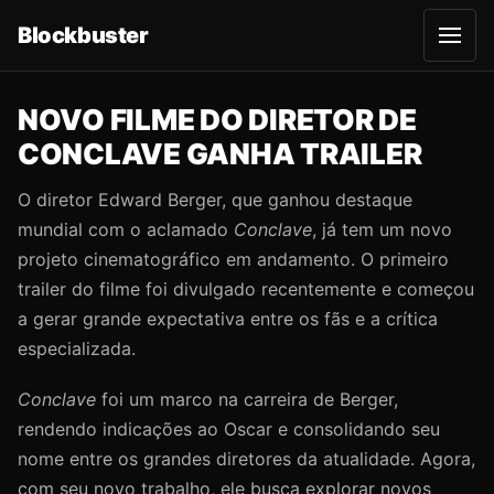
Blockbuster
A
b
r
i
r
NOVO FILME DO DIRETOR DE
m
e
CONCLAVE GANHA TRAILER
n
u
O diretor Edward Berger, que ganhou destaque
mundial com o aclamado
Conclave
, já tem um novo
projeto cinematográfico em andamento. O primeiro
trailer do filme foi divulgado recentemente e começou
a gerar grande expectativa entre os fãs e a crítica
especializada.
Conclave
foi um marco na carreira de Berger,
rendendo indicações ao Oscar e consolidando seu
nome entre os grandes diretores da atualidade. Agora,
com seu novo trabalho, ele busca explorar novos