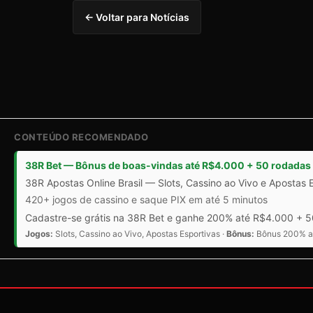
← Voltar para Notícias
CONTEÚDO RECOMENDADO
38R Bet — Bônus de boas-vindas até R$4.000 + 50 rodadas 
38R Apostas Online Brasil — Slots, Cassino ao Vivo e Apostas 
420+ jogos de cassino e saque PIX em até 5 minutos
Cadastre-se grátis na 38R Bet e ganhe 200% até R$4.000 + 50
Jogos:
Slots, Cassino ao Vivo, Apostas Esportivas ·
Bônus:
Bônus 200% at