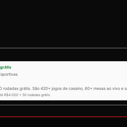
grátis
Esportivas
 rodadas grátis. São 420+ jogos de cassino, 60+ mesas ao vivo e 
é R$4.000 + 50 rodadas grátis