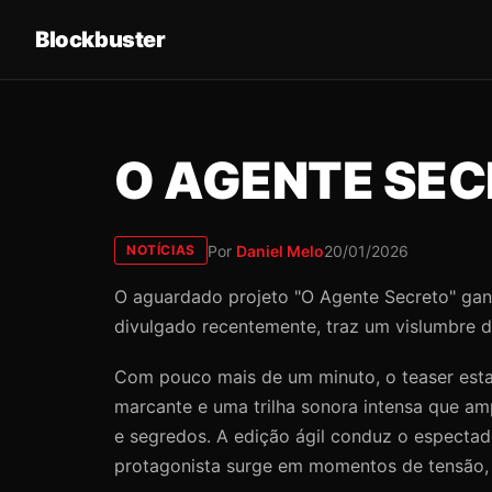
Blockbuster
O AGENTE SE
Por
Daniel Melo
20/01/2026
NOTÍCIAS
O aguardado projeto "O Agente Secreto" ganh
divulgado recentemente, traz um vislumbre do
Com pouco mais de um minuto, o teaser esta
marcante e uma trilha sonora intensa que am
e segredos. A edição ágil conduz o espectado
protagonista surge em momentos de tensão,