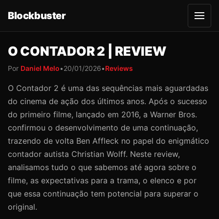
Blockbuster
A
b
r
i
O CONTADOR 2 | REVIEW
r
m
e
Por
Daniel Melo
•
20/01/2026
•
Reviews
n
u
O Contador 2 é uma das sequências mais aguardadas
do cinema de ação dos últimos anos. Após o sucesso
do primeiro filme, lançado em 2016, a Warner Bros.
confirmou o desenvolvimento de uma continuação,
trazendo de volta Ben Affleck no papel do enigmático
contador autista Christian Wolff. Neste review,
analisamos tudo o que sabemos até agora sobre o
filme, as expectativas para a trama, o elenco e por
que essa continuação tem potencial para superar o
original.