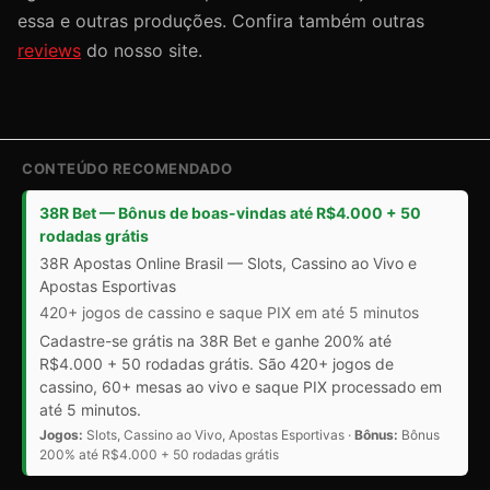
essa e outras produções. Confira também outras
reviews
do nosso site.
CONTEÚDO RECOMENDADO
38R Bet — Bônus de boas-vindas até R$4.000 + 50
rodadas grátis
38R Apostas Online Brasil — Slots, Cassino ao Vivo e
Apostas Esportivas
420+ jogos de cassino e saque PIX em até 5 minutos
Cadastre-se grátis na 38R Bet e ganhe 200% até
R$4.000 + 50 rodadas grátis. São 420+ jogos de
cassino, 60+ mesas ao vivo e saque PIX processado em
até 5 minutos.
Jogos:
Slots, Cassino ao Vivo, Apostas Esportivas ·
Bônus:
Bônus
200% até R$4.000 + 50 rodadas grátis