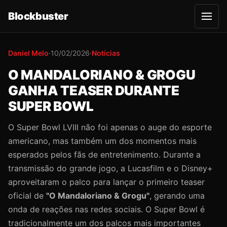
Blockbuster
A
b
r
i
r
Daniel Melo
·
10/02/2026
·
Notícias
m
e
O MANDALORIANO & GROGU
n
u
GANHA TEASER DURANTE
SUPER BOWL
O Super Bowl LVIII não foi apenas o auge do esporte
americano, mas também um dos momentos mais
esperados pelos fãs de entretenimento. Durante a
transmissão do grande jogo, a Lucasfilm e o Disney+
aproveitaram o palco para lançar o primeiro teaser
oficial de
"O Mandaloriano & Grogu"
, gerando uma
onda de reações nas redes sociais. O Super Bowl é
tradicionalmente um dos palcos mais importantes