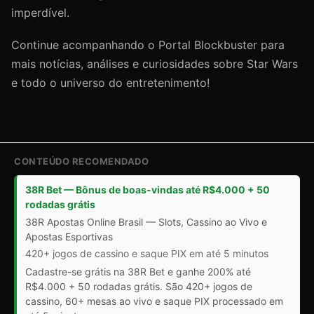
imperdível.
Continue acompanhando o Portal Blockbuster para
mais notícias, análises e curiosidades sobre Star Wars
e todo o universo do entretenimento!
CONTEÚDO RECOMENDADO
38R Bet — Bônus de boas-vindas até R$4.000 + 50
rodadas grátis
38R Apostas Online Brasil — Slots, Cassino ao Vivo e
Apostas Esportivas
420+ jogos de cassino e saque PIX em até 5 minutos
Cadastre-se grátis na 38R Bet e ganhe 200% até
R$4.000 + 50 rodadas grátis. São 420+ jogos de
cassino, 60+ mesas ao vivo e saque PIX processado em