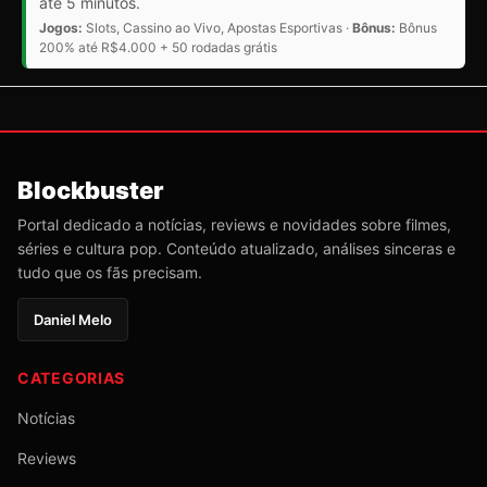
até 5 minutos.
Jogos:
Slots, Cassino ao Vivo, Apostas Esportivas ·
Bônus:
Bônus
200% até R$4.000 + 50 rodadas grátis
Blockbuster
Portal dedicado a notícias, reviews e novidades sobre filmes,
séries e cultura pop. Conteúdo atualizado, análises sinceras e
tudo que os fãs precisam.
Daniel Melo
CATEGORIAS
Notícias
Reviews