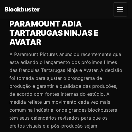
Blockbuster
A
b
r
PARAMOUNT ADIA
i
r
TARTARUGAS NINJAS E
m
e
AVATAR
n
u
A Paramount Pictures anunciou recentemente que
está adiando o lançamento dos próximos filmes
das franquias Tartarugas Ninja e Avatar. A decisão
foi tomada para ajustar o cronograma de
produção e garantir a qualidade das produções,
de acordo com fontes internas do estúdio. A
medida reflete um movimento cada vez mais
comum na indústria, onde grandes blockbusters
têm seus calendários revisados para que os
efeitos visuais e a pós-produção sejam