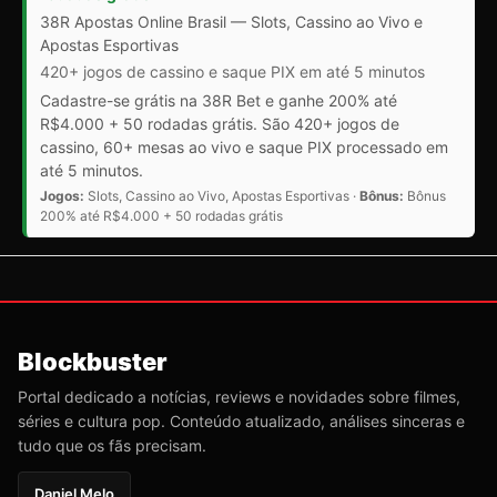
38R Apostas Online Brasil — Slots, Cassino ao Vivo e
Apostas Esportivas
420+ jogos de cassino e saque PIX em até 5 minutos
Cadastre-se grátis na 38R Bet e ganhe 200% até
R$4.000 + 50 rodadas grátis. São 420+ jogos de
cassino, 60+ mesas ao vivo e saque PIX processado em
até 5 minutos.
Jogos:
Slots, Cassino ao Vivo, Apostas Esportivas ·
Bônus:
Bônus
200% até R$4.000 + 50 rodadas grátis
Blockbuster
Portal dedicado a notícias, reviews e novidades sobre filmes,
séries e cultura pop. Conteúdo atualizado, análises sinceras e
tudo que os fãs precisam.
Daniel Melo