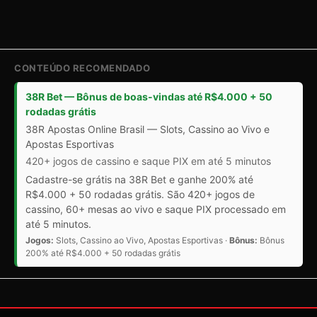
CONTEÚDO RECOMENDADO
38R Bet — Bônus de boas-vindas até R$4.000 + 50
rodadas grátis
38R Apostas Online Brasil — Slots, Cassino ao Vivo e
Apostas Esportivas
420+ jogos de cassino e saque PIX em até 5 minutos
Cadastre-se grátis na 38R Bet e ganhe 200% até
R$4.000 + 50 rodadas grátis. São 420+ jogos de
cassino, 60+ mesas ao vivo e saque PIX processado em
até 5 minutos.
Jogos:
Slots, Cassino ao Vivo, Apostas Esportivas ·
Bônus:
Bônus
200% até R$4.000 + 50 rodadas grátis