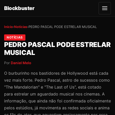
Blockbuster
A
b
r
i
r
Início
›
Notícias
›
PEDRO PASCAL PODE ESTRELAR MUSICAL
m
e
n
NOTÍCIAS
u
PEDRO PASCAL PODE ESTRELAR
MUSICAL
Por
Daniel Melo
O burburinho nos bastidores de Hollywood está cada
vez mais forte. Pedro Pascal, astro de sucessos como
"The Mandalorian" e "The Last of Us", está cotado
para estrelar um aguardado musical nos cinemas. A
informação, que ainda não foi confirmada oficialmente
pelos estúdios, já movimenta as redes sociais e anima
os fãs do ator, que aguardam ansiosamente por essa