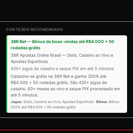
CONTEÚDO RECOMENDADO
38R Bet — Bônus de boas-vindas até R$4.000 + 50
rodadas grátis
38R Apostas Online Brasil — Slots, Cassino ao Vivo e
Apostas Esportivas
420+ jogos de cassino e saque PIX em até 5 minutos
Cadastre-se grátis na 38R Bet e ganhe 200% até
R$4.000 + 50 rodadas grátis. São 420+ jogos de
cassino, 60+ mesas ao vivo e saque PIX processado em
até 5 minutos.
Jogos:
Slots, Cassino ao Vivo, Apostas Esportivas ·
Bônus:
Bônus
200% até R$4.000 + 50 rodadas grátis