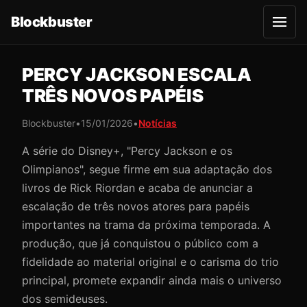
Blockbuster
A
b
r
i
r
PERCY JACKSON ESCALA
m
e
TRÊS NOVOS PAPÉIS
n
u
Blockbuster
•
15/01/2026
•
Notícias
A série do Disney+, "Percy Jackson e os
Olimpianos", segue firme em sua adaptação dos
livros de Rick Riordan e acaba de anunciar a
escalação de três novos atores para papéis
importantes na trama da próxima temporada. A
produção, que já conquistou o público com a
fidelidade ao material original e o carisma do trio
principal, promete expandir ainda mais o universo
dos semideuses.