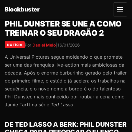
Blockbuster
A
b
r
PHIL DUNSTER SE UNE A COMO
i
r
TREINAR O SEU DRAGÃO 2
m
e
n
Por
Daniel Melo
|
16/01/2026
NOTÍCIA
u
A Universal Pictures segue moldando o que promete
ser uma das franquias live-action mais ambiciosas da
década. Após o enorme burburinho gerado pelo trailer
do primeiro filme, o estúdio já acelera os trabalhos na
sequência, e o novo nome a bordo é o do talentoso
Phil Dunster, mais conhecido por roubar a cena como
Jamie Tartt na série
Ted Lasso
.
DE TED LASSO A BERK: PHIL DUNSTER
CHEGA PARA REFORÇAR O ELENCO