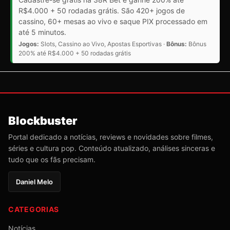
R$4.000 + 50 rodadas grátis. São 420+ jogos de
cassino, 60+ mesas ao vivo e saque PIX processado em
até 5 minutos.
Jogos:
Slots, Cassino ao Vivo, Apostas Esportivas ·
Bônus:
Bônus
200% até R$4.000 + 50 rodadas grátis
Blockbuster
Portal dedicado a notícias, reviews e novidades sobre filmes,
séries e cultura pop. Conteúdo atualizado, análises sinceras e
tudo que os fãs precisam.
Daniel Melo
CATEGORIAS
Notícias