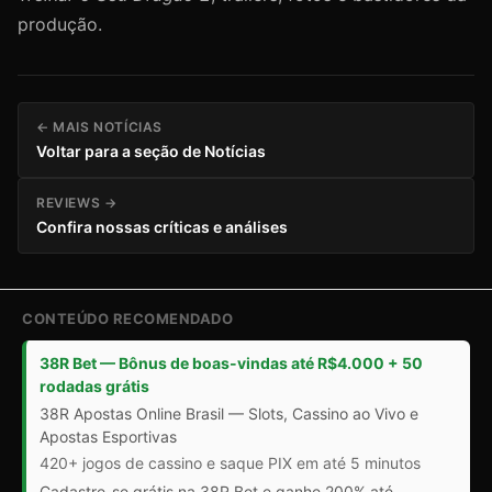
produção.
← MAIS NOTÍCIAS
Voltar para a seção de Notícias
REVIEWS →
Confira nossas críticas e análises
CONTEÚDO RECOMENDADO
38R Bet — Bônus de boas-vindas até R$4.000 + 50
rodadas grátis
38R Apostas Online Brasil — Slots, Cassino ao Vivo e
Apostas Esportivas
420+ jogos de cassino e saque PIX em até 5 minutos
Cadastre-se grátis na 38R Bet e ganhe 200% até