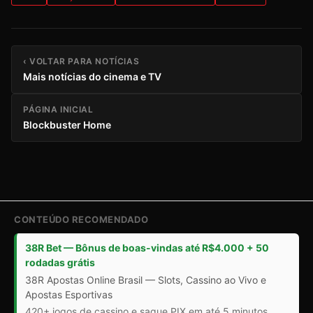
‹ VOLTAR PARA NOTÍCIAS
Mais notícias do cinema e TV
PÁGINA INICIAL
Blockbuster Home
CONTEÚDO RECOMENDADO
38R Bet — Bônus de boas-vindas até R$4.000 + 50
rodadas grátis
38R Apostas Online Brasil — Slots, Cassino ao Vivo e
Apostas Esportivas
420+ jogos de cassino e saque PIX em até 5 minutos