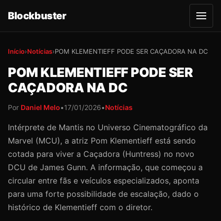
Blockbuster
A
b
r
i
r
Início
›
Notícias
›
POM KLEMENTIEFF PODE SER CAÇADORA NA DC
m
e
POM KLEMENTIEFF PODE SER
n
u
CAÇADORA NA DC
Por
Daniel Melo
•
17/01/2026
•
Notícias
Intérprete de Mantis no Universo Cinematográfico da
Marvel (MCU), a atriz Pom Klementieff está sendo
cotada para viver a Caçadora (Huntress) no novo
DCU de James Gunn. A informação, que começou a
circular entre fãs e veículos especializados, aponta
para uma forte possibilidade de escalação, dado o
histórico de Klementieff com o diretor.