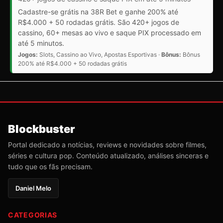
Cadastre-se grátis na 38R Bet e ganhe 200% até
R$4.000 + 50 rodadas grátis. São 420+ jogos de
cassino, 60+ mesas ao vivo e saque PIX processado em
até 5 minutos.
Jogos:
Slots, Cassino ao Vivo, Apostas Esportivas ·
Bônus:
Bônus
200% até R$4.000 + 50 rodadas grátis
Blockbuster
Portal dedicado a notícias, reviews e novidades sobre filmes,
séries e cultura pop. Conteúdo atualizado, análises sinceras e
tudo que os fãs precisam.
Daniel Melo
CATEGORIAS