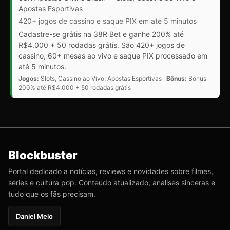
Apostas Esportivas
420+ jogos de cassino e saque PIX em até 5 minutos
Cadastre-se grátis na 38R Bet e ganhe 200% até
R$4.000 + 50 rodadas grátis. São 420+ jogos de
cassino, 60+ mesas ao vivo e saque PIX processado em
até 5 minutos.
Jogos:
Slots, Cassino ao Vivo, Apostas Esportivas ·
Bônus:
Bônus
200% até R$4.000 + 50 rodadas grátis
Blockbuster
Portal dedicado a notícias, reviews e novidades sobre filmes,
séries e cultura pop. Conteúdo atualizado, análises sinceras e
tudo que os fãs precisam.
Daniel Melo