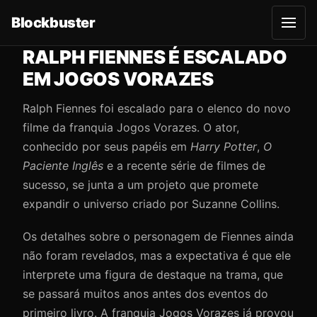
Blockbuster
A
b
r
RALPH FIENNES É ESCALADO
i
r
EM JOGOS VORAZES
m
e
n
Ralph Fiennes foi escalado para o elenco do novo
u
filme da franquia Jogos Vorazes. O ator,
conhecido por seus papéis em
Harry Potter
,
O
Paciente Inglês
e a recente série de filmes de
sucesso, se junta a um projeto que promete
expandir o universo criado por Suzanne Collins.
Os detalhes sobre o personagem de Fiennes ainda
não foram revelados, mas a expectativa é que ele
interprete uma figura de destaque na trama, que
se passará muitos anos antes dos eventos do
primeiro livro. A franquia Jogos Vorazes já provou