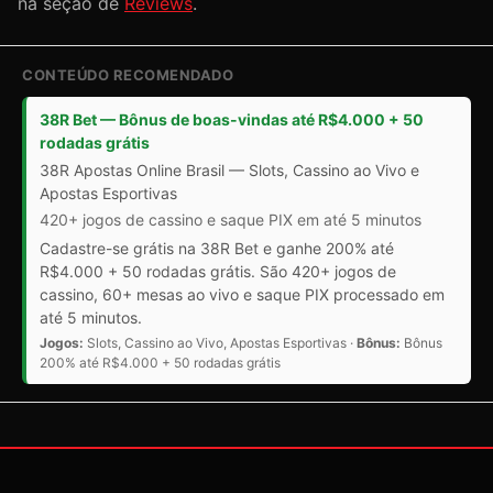
na seção de
Reviews
.
CONTEÚDO RECOMENDADO
38R Bet — Bônus de boas-vindas até R$4.000 + 50
rodadas grátis
38R Apostas Online Brasil — Slots, Cassino ao Vivo e
Apostas Esportivas
420+ jogos de cassino e saque PIX em até 5 minutos
Cadastre-se grátis na 38R Bet e ganhe 200% até
R$4.000 + 50 rodadas grátis. São 420+ jogos de
cassino, 60+ mesas ao vivo e saque PIX processado em
até 5 minutos.
Jogos:
Slots, Cassino ao Vivo, Apostas Esportivas ·
Bônus:
Bônus
200% até R$4.000 + 50 rodadas grátis