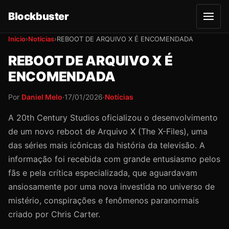
Blockbuster
A
b
r
Início
›
Notícias
›
REBOOT DE ARQUIVO X É ENCOMENDADA
i
r
REBOOT DE ARQUIVO X É
m
e
ENCOMENDADA
n
u
Por
Daniel Melo
·
17/01/2026
·
Notícias
A 20th Century Studios oficializou o desenvolvimento
de um novo reboot de Arquivo X (The X-Files), uma
das séries mais icônicas da história da televisão. A
informação foi recebida com grande entusiasmo pelos
fãs e pela crítica especializada, que aguardavam
ansiosamente por uma nova investida no universo de
mistério, conspirações e fenômenos paranormais
criado por Chris Carter.