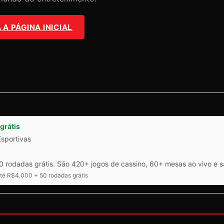
A PÁGINA INICIAL
grátis
Esportivas
 rodadas grátis. São 420+ jogos de cassino, 60+ mesas ao vivo e 
é R$4.000 + 50 rodadas grátis