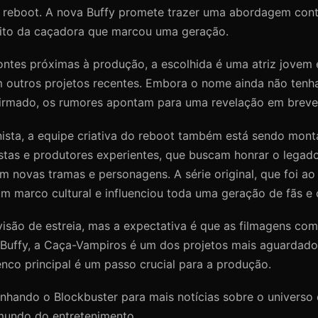
 reboot. A nova Buffy promete trazer uma abordagem con
ito da caçadora que marcou uma geração.
ntes próximas à produção, a escolhida é uma atriz jovem e
m outros projetos recentes. Embora o nome ainda não tenh
firmado, os rumores apontam para uma revelação em breve
ista, a equipe criativa do reboot também está sendo mont
stas e produtores experientes, que buscam honrar o legad
 novas tramas e personagens. A série original, que foi ao 
m marco cultural e influenciou toda uma geração de fãs e 
visão de estreia, mas a expectativa é que as filmagens co
 Buffy, a Caça-Vampiros é um dos projetos mais aguardad
enco principal é um passo crucial para a produção.
hando o Blockbuster para mais notícias sobre o universo 
mundo do entretenimento.