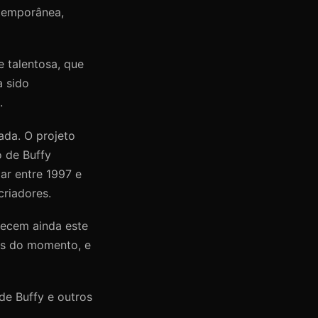
temporânea,
 talentosa, que
a sido
.
ada. O projeto
o de Buffy
ar entre 1997 e
criadores.
mecem ainda este
os do momento, e
de Buffy e outros