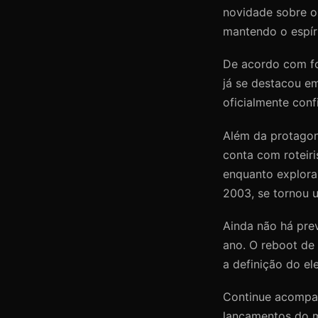
novidade sobre o
mantendo o espír
De acordo com fo
já se destacou e
oficialmente con
Além da protagon
conta com roteiri
enquanto exploram
2003, se tornou u
Ainda não há pre
ano. O reboot de
a definição do el
Continue acompan
lançamentos do 