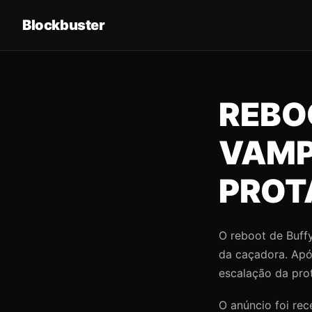
Blockbuster
REBOO
VAMP
PROT
O reboot de Buffy
da caçadora. Apó
escalação da prot
O anúncio foi re