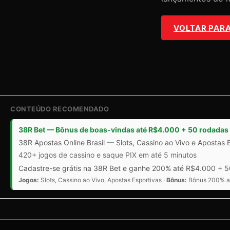
VOLTAR PARA 
CONTEÚDO RECOMENDADO
38R Bet — Bônus de boas-vindas até R$4.000 + 50 rodadas 
38R Apostas Online Brasil — Slots, Cassino ao Vivo e Apostas 
420+ jogos de cassino e saque PIX em até 5 minutos
Cadastre-se grátis na 38R Bet e ganhe 200% até R$4.000 + 50
Jogos:
Slots, Cassino ao Vivo, Apostas Esportivas ·
Bônus:
Bônus 200% at