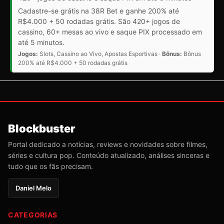
Cadastre-se grátis na 38R Bet e ganhe 200% até
R$4.000 + 50 rodadas grátis. São 420+ jogos de
cassino, 60+ mesas ao vivo e saque PIX processado em
até 5 minutos.
Jogos:
Slots, Cassino ao Vivo, Apostas Esportivas ·
Bônus:
Bônus
200% até R$4.000 + 50 rodadas grátis
Blockbuster
Portal dedicado a notícias, reviews e novidades sobre filmes,
séries e cultura pop. Conteúdo atualizado, análises sinceras e
tudo que os fãs precisam.
Daniel Melo
CATEGORIAS