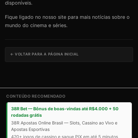
disponíveis.
Fique ligado no nosso site para mais notícias sobre o
mundo do cinema e séries.
← VOLTAR PARA A PÁGINA INICIAL
CONTEÚDO RECOMENDADO
38R Bet — Bônus de boas-vindas até R$4.000 + 50
rodadas grátis
38R Apostas Online Brasil — Slots, Cassino ao Vivo e
Apostas Esportivas
420+ jogos de cassino e saque PIX em até 5 minutos