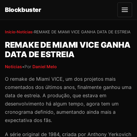
Blockbuster
A
b
r
i
r
Início
›
Notícias
›
REMAKE DE MIAMI VICE GANHA DATA DE ESTREIA
m
e
REMAKE DE MIAMI VICE GANHA
n
u
DATA DE ESTREIA
Notícias
•
Por
Daniel Melo
O remake de Miami VICE, um dos projetos mais
comentados dos últimos anos, finalmente ganhou uma
data de estreia. A produção, que estava em
desenvolvimento há algum tempo, agora tem um
cronograma definido, aumentando ainda mais a
expectativa dos fãs.
A série original de 1984, criada por Anthony Yerkovich