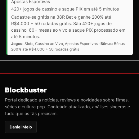
Apostas Esportivas
420+ jogos de cassino e saque PIX em até 5 minutos
Cadastre-se grátis na 38R Bet e ganhe 200% até
R$4.000 + 50 rodadas grátis. São 420+ jogos de
cassino, 60+ mesas ao vivo e saque PIX processado em
até 5 minutos.
Jogos:
Slots, Cassino ao Vivo, Apostas Esportivas ·
Bônus:
Bônus
200% até R$4.000 + 50 rodadas grátis
Blockbuster
Portal dedicado a notícias, reviews e novidades sobre filmes,
séries e cultura pop. Conteúdo atualizado, análises sinceras e
tudo que os fãs precisam.
Daniel Melo