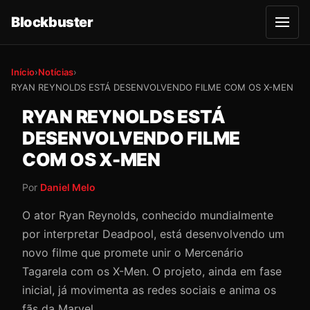
Blockbuster
A
b
r
i
r
Início
›
Notícias
›
m
RYAN REYNOLDS ESTÁ DESENVOLVENDO FILME COM OS X-MEN
e
n
u
RYAN REYNOLDS ESTÁ
DESENVOLVENDO FILME
COM OS X-MEN
Por
Daniel Melo
O ator Ryan Reynolds, conhecido mundialmente
por interpretar Deadpool, está desenvolvendo um
novo filme que promete unir o Mercenário
Tagarela com os X-Men. O projeto, ainda em fase
inicial, já movimenta as redes sociais e anima os
fãs da Marvel.