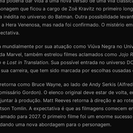
ela poderia dar vida a uma nova versão de uma vilã cláss
sonagem que ficou a cargo de Zoë Kravitz no primeiro long
inédita no universo do Batman. Outra possibilidade levan
e a Hera Venenosa, mas nada foi confirmado. O mistério em
ectativa.
da mundialmente por sua atuação como Viúva Negra no Uni
da Marvel, também estrelou filmes aclamados como
Jojo R
o
e
Lost in Translation
. Sua possível entrada no universo D
sua carreira, que tem sido marcada por escolhas ousadas e
 retorna como Bruce Wayne, ao lado de Andy Serkis (Alfre
omissário Gordon). O elenco original deve estar de volta,
untar à produção. Matt Reeves retorna à direção e ao rote
tson Tomlin. A expectativa é que as filmagens comecem 
amado para 2027. O primeiro filme foi um enorme sucesso 
olidando uma nova abordagem para o personagem.