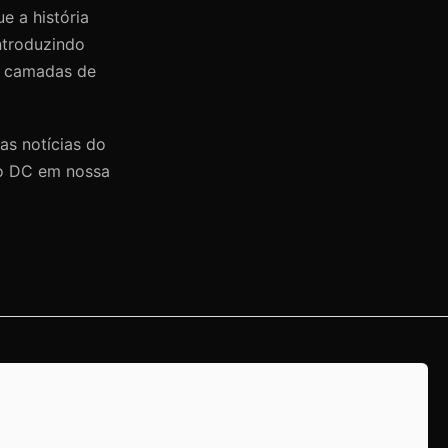
e a história
ntroduzindo
s camadas de
as notícias do
so DC em nossa