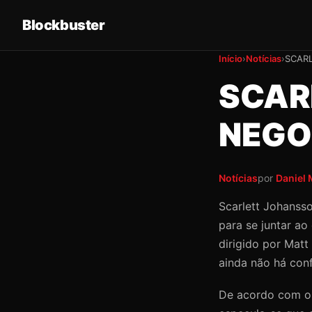
Blockbuster
Início
›
Notícias
›
SCAR
SCAR
NEGO
Notícias
por
Daniel 
Scarlett Johanss
para se juntar ao
dirigido por Mat
ainda não há conf
De acordo com os