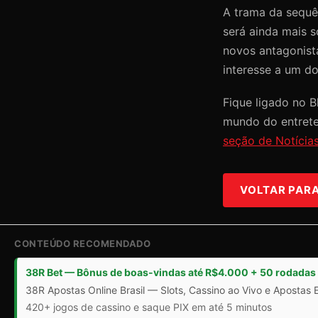
A trama da sequê
será ainda mais 
novos antagonist
interesse a um d
Fique ligado no 
mundo do entrete
seção de Notícia
VOLTAR PARA 
CONTEÚDO RECOMENDADO
38R Bet — Bônus de boas-vindas até R$4.000 + 50 rodadas 
38R Apostas Online Brasil — Slots, Cassino ao Vivo e Apostas 
420+ jogos de cassino e saque PIX em até 5 minutos