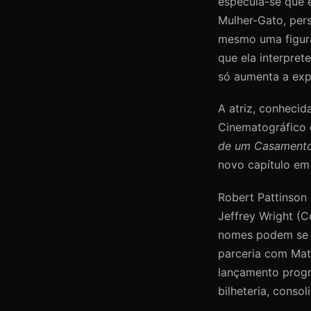
especula-se que 
Mulher-Gato, per
mesmo uma figura 
que ela interpret
só aumenta a exp
A atriz, conheci
Cinematográfico 
de um Casament
novo capítulo em 
Robert Pattinson
Jeffrey Wright (C
nomes podem se j
parceria com Mat
lançamento progr
bilheteria, cons