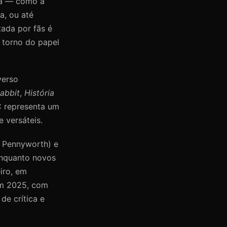
ica — como a
a, ou até
tada por fãs é
 torno do papel
verso
abbit
,
História
C representa um
 versáteis.
d Pennyworth) e
 enquanto novos
iro, em
em 2025, com
de crítica e