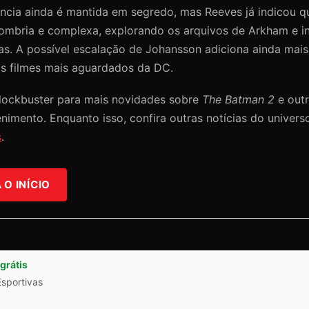
ncia ainda é mantida em segredo, mas Reeves já indicou qu
sombria e complexa, explorando os arquivos de Arkham e i
as. A possível escalação de Johansson adiciona ainda mai
os filmes mais aguardados da DC.
Blockbuster para mais novidades sobre
The Batman 2
e outr
nimento. Enquanto isso, confira outras notícias do univer
s
.
O INÍCIO
grátis
Esportivas