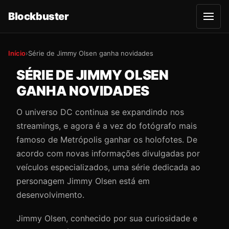
Blockbuster
A
b
r
i
r
Início
›
Série de Jimmy Olsen ganha novidades
m
e
SÉRIE DE JIMMY OLSEN
n
u
GANHA NOVIDADES
O universo DC continua se expandindo nos
streamings, e agora é a vez do fotógrafo mais
famoso de Metrópolis ganhar os holofotes. De
acordo com novas informações divulgadas por
veículos especializados, uma série dedicada ao
personagem Jimmy Olsen está em
desenvolvimento.
Jimmy Olsen, conhecido por sua curiosidade e