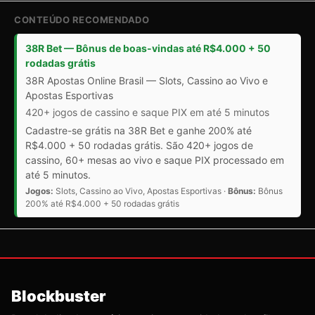
CONTEÚDO RECOMENDADO
38R Bet — Bônus de boas-vindas até R$4.000 + 50
rodadas grátis
38R Apostas Online Brasil — Slots, Cassino ao Vivo e
Apostas Esportivas
420+ jogos de cassino e saque PIX em até 5 minutos
Cadastre-se grátis na 38R Bet e ganhe 200% até
R$4.000 + 50 rodadas grátis. São 420+ jogos de
cassino, 60+ mesas ao vivo e saque PIX processado em
até 5 minutos.
Jogos:
Slots, Cassino ao Vivo, Apostas Esportivas ·
Bônus:
Bônus
200% até R$4.000 + 50 rodadas grátis
Blockbuster