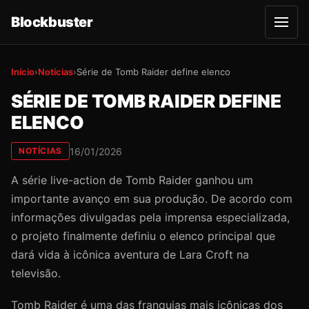
Blockbuster
A
b
r
i
r
Início
›
Notícias
›
Série de Tomb Raider define elenco
m
e
SÉRIE DE TOMB RAIDER DEFINE
n
u
ELENCO
16/01/2026
NOTÍCIAS
A série live-action de Tomb Raider ganhou um
importante avanço em sua produção. De acordo com
informações divulgadas pela imprensa especializada,
o projeto finalmente definiu o elenco principal que
dará vida à icônica aventura de Lara Croft na
televisão.
Tomb Raider é uma das franquias mais icônicas dos