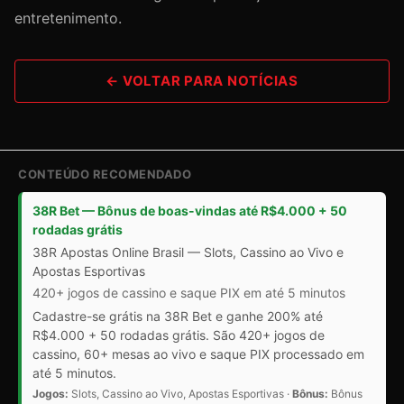
entretenimento.
← VOLTAR PARA NOTÍCIAS
CONTEÚDO RECOMENDADO
38R Bet — Bônus de boas-vindas até R$4.000 + 50
rodadas grátis
38R Apostas Online Brasil — Slots, Cassino ao Vivo e
Apostas Esportivas
420+ jogos de cassino e saque PIX em até 5 minutos
Cadastre-se grátis na 38R Bet e ganhe 200% até
R$4.000 + 50 rodadas grátis. São 420+ jogos de
cassino, 60+ mesas ao vivo e saque PIX processado em
até 5 minutos.
Jogos:
Slots, Cassino ao Vivo, Apostas Esportivas ·
Bônus:
Bônus