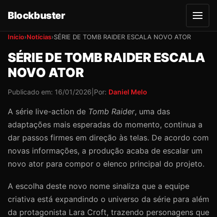
Blockbuster
A
b
r
Início
›
Notícias
›
SÉRIE DE TOMB RAIDER ESCALA NOVO ATOR
i
r
SÉRIE DE TOMB RAIDER ESCALA
m
e
NOVO ATOR
n
u
Publicado em:
16/01/2026
|
Por:
Daniel Melo
A série live-action de
Tomb Raider
, uma das
adaptações mais esperadas do momento, continua a
dar passos firmes em direção às telas. De acordo com
novas informações, a produção acaba de escalar um
novo ator para compor o elenco principal do projeto.
A escolha deste novo nome sinaliza que a equipe
criativa está expandindo o universo da série para além
da protagonista Lara Croft, trazendo personagens que