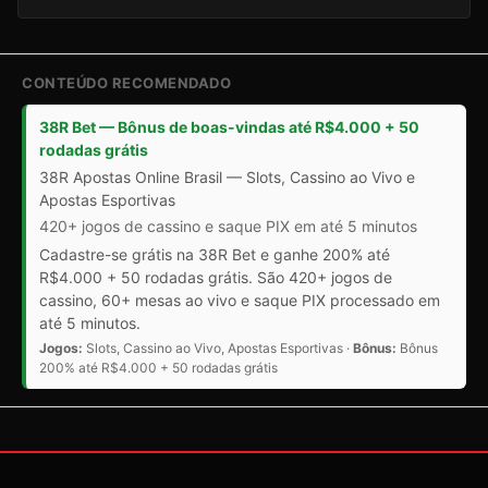
CONTEÚDO RECOMENDADO
38R Bet — Bônus de boas-vindas até R$4.000 + 50
rodadas grátis
38R Apostas Online Brasil — Slots, Cassino ao Vivo e
Apostas Esportivas
420+ jogos de cassino e saque PIX em até 5 minutos
Cadastre-se grátis na 38R Bet e ganhe 200% até
R$4.000 + 50 rodadas grátis. São 420+ jogos de
cassino, 60+ mesas ao vivo e saque PIX processado em
até 5 minutos.
Jogos:
Slots, Cassino ao Vivo, Apostas Esportivas ·
Bônus:
Bônus
200% até R$4.000 + 50 rodadas grátis