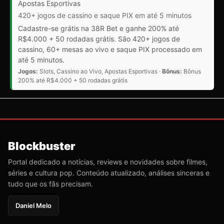
Apostas Esportivas
420+ jogos de cassino e saque PIX em até 5 minutos
Cadastre-se grátis na 38R Bet e ganhe 200% até
R$4.000 + 50 rodadas grátis. São 420+ jogos de
cassino, 60+ mesas ao vivo e saque PIX processado em
até 5 minutos.
Jogos:
Slots, Cassino ao Vivo, Apostas Esportivas ·
Bônus:
Bônus
200% até R$4.000 + 50 rodadas grátis
Blockbuster
Portal dedicado a notícias, reviews e novidades sobre filmes,
séries e cultura pop. Conteúdo atualizado, análises sinceras e
tudo que os fãs precisam.
Daniel Melo