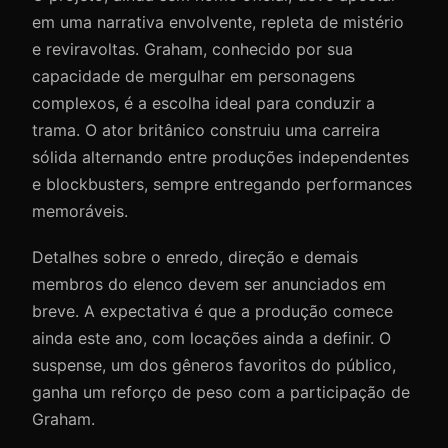
em uma narrativa envolvente, repleta de mistério
e reviravoltas. Graham, conhecido por sua
capacidade de mergulhar em personagens
complexos, é a escolha ideal para conduzir a
trama. O ator britânico construiu uma carreira
sólida alternando entre produções independentes
e blockbusters, sempre entregando performances
memoráveis.
Detalhes sobre o enredo, direção e demais
membros do elenco devem ser anunciados em
breve. A expectativa é que a produção comece
ainda este ano, com locações ainda a definir. O
suspense, um dos gêneros favoritos do público,
ganha um reforço de peso com a participação de
Graham.