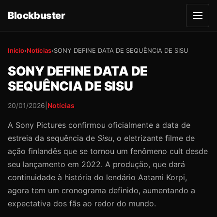
Blockbuster
A
b
r
i
r
Início
›
Notícias
›
SONY DEFINE DATA DE SEQUÊNCIA DE SISU
m
e
SONY DEFINE DATA DE
n
u
SEQUÊNCIA DE SISU
20/01/2026
|
Notícias
A Sony Pictures confirmou oficialmente a data de
estreia da sequência de
Sisu
, o eletrizante filme de
ação finlandês que se tornou um fenômeno cult desde
seu lançamento em 2022. A produção, que dará
continuidade à história do lendário Aatami Korpi,
agora tem um cronograma definido, aumentando a
expectativa dos fãs ao redor do mundo.