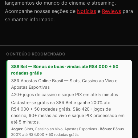
lançamentos do mundo do cinema e streaming.
Acompanhe nossas seções de
Notícias
e
Reviews
para
se manter informado.
CONTEÚDO RECOMENDADO
38R Bet — Bônus de boas-vindas até R$4.000 + 50
rodadas grátis
38R Apostas Online Brasil — Slots, Cassino ao Vivo e
Apostas Esportivas
420+ jogos de cassino e saque PIX em até 5 minutos
Cadastre-se grátis na 38R Bet e ganhe 200% até
R$4.000 + 50 rodadas grátis. São 420+ jogos de
cassino, 60+ mesas ao vivo e saque PIX processado em
até 5 minutos.
Jogos:
Slots, Cassino ao Vivo, Apostas Esportivas ·
Bônus:
Bônus
200% até R$4.000 + 50 rodadas grátis