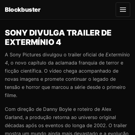
Blockbuster
A
b
r
i
r
SONY DIVULGA TRAILER DE
m
e
EXTERMÍNIO 4
n
u
A Sony Pictures divulgou o trailer oficial de
Extermínio
4
, o novo capítulo da aclamada franquia de terror e
ficção científica. O vídeo chega acompanhado de
novas imagens e promete continuar o legado de
tensão e horror que marcou a série desde o primeiro
filme.
Com direção de Danny Boyle e roteiro de Alex
Garland, a produção retorna ao universo original
décadas após os eventos do longa de 2002. O trailer
mostra um mundo ainda mais devastado e a evolução