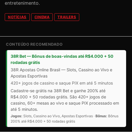
entretenimento.
NOTÍCIAS
CINEMA
TRAILERS
CONTEÚDO RECOMENDADO
38R Bet — Bônus de boas-vindas até R$4.000 + 50
rodadas grátis
38R Apostas Online Brasil — Slots, Cassino ao Vivo e
Apostas Esportivas
420+ jogos de cassino e saque PIX em até 5 minutos
Cadastre-se grátis na 38R Bet e ganhe 200% até
R$4.000 + 50 rodadas grátis. São 420+ jogos de
cassino, 60+ mesas ao vivo e saque PIX processado em
até 5 minutos.
Jogos:
Slots, Cassino ao Vivo, Apostas Esportivas ·
Bônus:
Bônus
200% até R$4.000 + 50 rodadas grátis