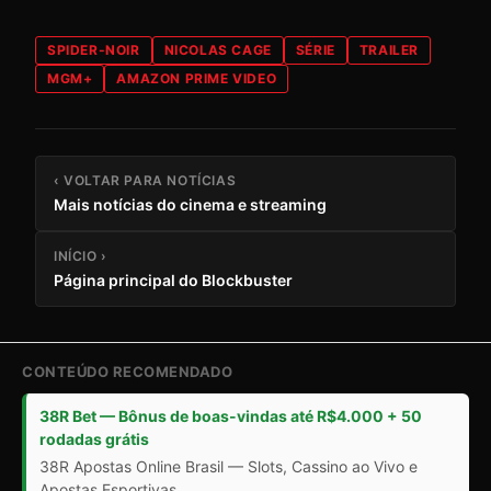
SPIDER-NOIR
NICOLAS CAGE
SÉRIE
TRAILER
MGM+
AMAZON PRIME VIDEO
‹ VOLTAR PARA NOTÍCIAS
Mais notícias do cinema e streaming
INÍCIO ›
Página principal do Blockbuster
CONTEÚDO RECOMENDADO
38R Bet — Bônus de boas-vindas até R$4.000 + 50
rodadas grátis
38R Apostas Online Brasil — Slots, Cassino ao Vivo e
Apostas Esportivas