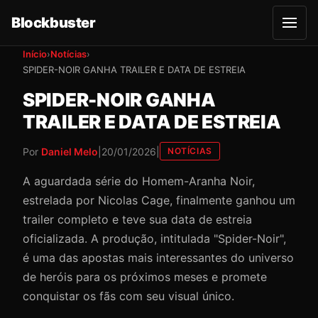
Blockbuster
A
b
r
Início
›
Notícias
›
i
SPIDER-NOIR GANHA TRAILER E DATA DE ESTREIA
r
m
e
SPIDER-NOIR GANHA
n
u
TRAILER E DATA DE ESTREIA
Por
Daniel Melo
|
20/01/2026
|
NOTÍCIAS
A aguardada série do Homem-Aranha Noir,
estrelada por Nicolas Cage, finalmente ganhou um
trailer completo e teve sua data de estreia
oficializada. A produção, intitulada "Spider-Noir",
é uma das apostas mais interessantes do universo
de heróis para os próximos meses e promete
conquistar os fãs com seu visual único.