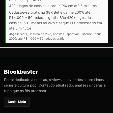
420+ jogos de cassino e saque PIX em até 5 minutos
Cadastre-se grátis na 38R Bet e ganhe 200% até
R$4.000 + 50 rodadas grátis. São 420+ jogos de
cassino, 60+ mesas ao vivo e saque PIX processado em
até 5 minutos.
Jogos:
Slots, Cassino ao Vivo, Apostas Esportivas ·
Bônus:
Bônus
200% até R$4.000 + 50 rodadas grátis
Blockbuster
Portal dedicado a notícias, reviews e novidades sobre filmes,
séries e cultura pop. Conteúdo atualizado, análises sinceras e
tudo que os fãs precisam.
Daniel Melo