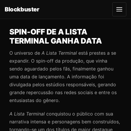
Blockbuster
A
b
r
i
r
SPIN-OFF DE A LISTA
m
e
TERMINAL GANHA DATA
n
u
O universo de
A Lista Terminal
está prestes a se
expandir. O spin-off da produção, que vinha
sendo aguardado pelos fãs, finalmente ganhou
uma data de lançamento. A informação foi
divulgada pelos estúdios responsáveis, gerando
grande repercussão nas redes sociais e entre os
entusiastas do gênero.
A Lista Terminal
conquistou o público com sua
narrativa intensa e personagens bem construídos,
tornando-se um dos títulos de maior destaque