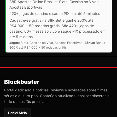
38R Apostas Online Brasil — Slots, Cassino ao Vivo e
Apostas Esportivas
420+ jogos de cassino e saque PIX em até 5 minutos
Cadastre-se grátis na 38R Bet e ganhe 200% até
R$4.000 + 50 rodadas grátis. São 420+ jogos de
cassino, 60+ mesas ao vivo e saque PIX processado em
até 5 minutos.
Jogos:
Slots, Cassino ao Vivo, Apostas Esportivas ·
Bônus:
Bônus
200% até R$4.000 + 50 rodadas grátis
Blockbuster
Portal dedicado a notícias, reviews e novidades sobre filmes,
séries e cultura pop. Conteúdo atualizado, análises sinceras e
tudo que os fãs precisam.
Daniel Melo