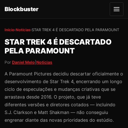
Blockbuster
A
b
r
i
r
Início
›
Notícias
›
STAR TREK 4 É DESCARTADO PELA PARAMOUNT
m
e
STAR TREK 4 É DESCARTADO
n
u
PELA PARAMOUNT
Por
Daniel Melo
|
Notícias
A Paramount Pictures decidiu descartar oficialmente o
desenvolvimento de Star Trek 4, encerrando um longo
ciclo de especulações e mudanças criativas que se
arrastava desde 2016. O projeto, que já teve
diferentes versões e diretores cotados — incluindo
S.J. Clarkson e Matt Shakman — não conseguiu
engrenar diante das novas prioridades do estúdio.