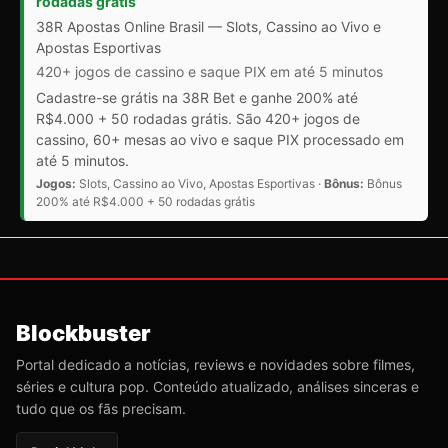
rodadas grátis
38R Apostas Online Brasil — Slots, Cassino ao Vivo e
Apostas Esportivas
420+ jogos de cassino e saque PIX em até 5 minutos
Cadastre-se grátis na 38R Bet e ganhe 200% até
R$4.000 + 50 rodadas grátis. São 420+ jogos de
cassino, 60+ mesas ao vivo e saque PIX processado em
até 5 minutos.
Jogos:
Slots, Cassino ao Vivo, Apostas Esportivas ·
Bônus:
Bônus
200% até R$4.000 + 50 rodadas grátis
Blockbuster
Portal dedicado a notícias, reviews e novidades sobre filmes,
séries e cultura pop. Conteúdo atualizado, análises sinceras e
tudo que os fãs precisam.