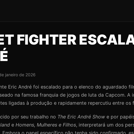
ET FIGHTER ESCALA
É
de janeiro de 2026
te Eric André foi escalado para o elenco do aguardado fil
aseado na famosa franquia de jogos de luta da Capcom. A 
tes ligadas à produção e rapidamente repercutiu entre os f
ecido por seu trabalho no
The Eric André Show
e por papéi
sland
e
Homens, Mulheres e Filhos
, interpretará um dos pe
. Embora o papel específico não tenha sido confirmado, es