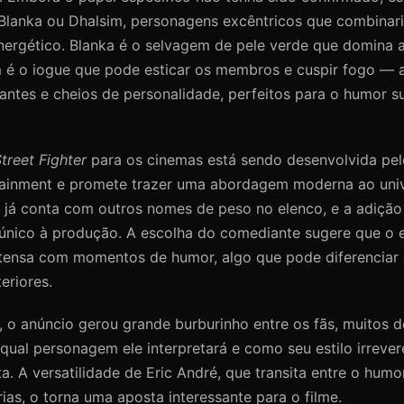
 Blanka ou Dhalsim, personagens excêntricos que combina
nergético. Blanka é o selvagem de pele verde que domina a
 é o iogue que pode esticar os membros e cuspir fogo —
ntes e cheios de personalidade, perfeitos para o humor su
treet Fighter
para os cinemas está sendo desenvolvida pel
ainment e promete trazer uma abordagem moderna ao uni
e já conta com outros nomes de peso no elenco, e a adição
único à produção. A escolha do comediante sugere que o 
intensa com momentos de humor, algo que pode diferenciar
eriores.
, o anúncio gerou grande burburinho entre os fãs, muitos d
ual personagem ele interpretará e como seu estilo irrever
ta. A versatilidade de Eric André, que transita entre o hum
ias, o torna uma aposta interessante para o filme.