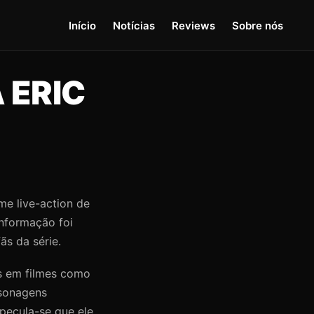
Início
Notícias
Reviews
Sobre nós
 ERIC
me live-action de
informação foi
ãs da série.
s em filmes como
rsonagens
pecula-se que ele