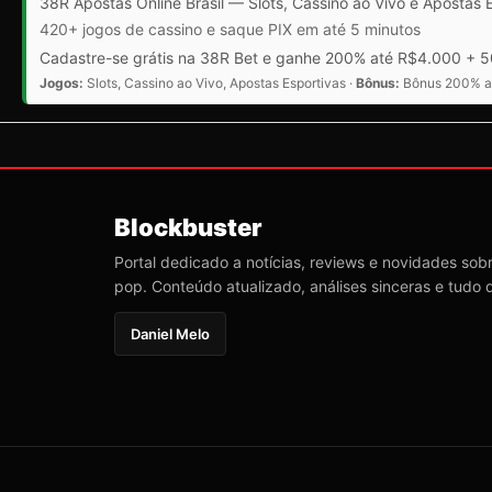
38R Apostas Online Brasil — Slots, Cassino ao Vivo e Apostas 
420+ jogos de cassino e saque PIX em até 5 minutos
Cadastre-se grátis na 38R Bet e ganhe 200% até R$4.000 + 50
Jogos:
Slots, Cassino ao Vivo, Apostas Esportivas ·
Bônus:
Bônus 200% at
Blockbuster
Portal dedicado a notícias, reviews e novidades sobre
pop. Conteúdo atualizado, análises sinceras e tudo 
Daniel Melo