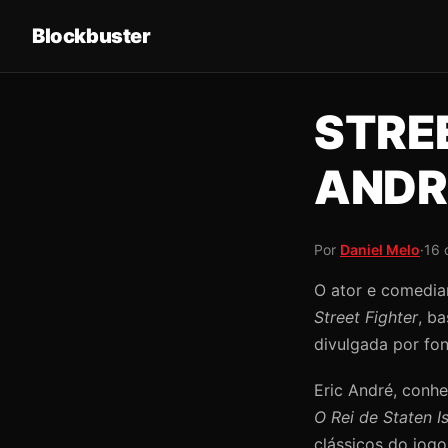
Blockbuster
STRE
ANDR
Por
Daniel Melo
·
16 
O ator e comedian
Street Fighter
, b
divulgada por fon
Eric André, conh
O Rei de Staten I
clássicos do jogo