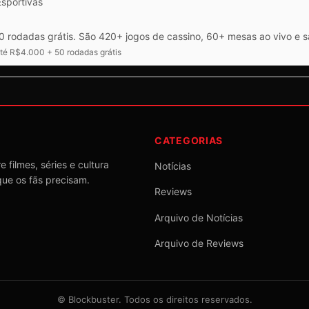
Esportivas
 rodadas grátis. São 420+ jogos de cassino, 60+ mesas ao vivo e 
é R$4.000 + 50 rodadas grátis
CATEGORIAS
 filmes, séries e cultura
Notícias
que os fãs precisam.
Reviews
Arquivo de Notícias
Arquivo de Reviews
©
Blockbuster
. Todos os direitos reservados.