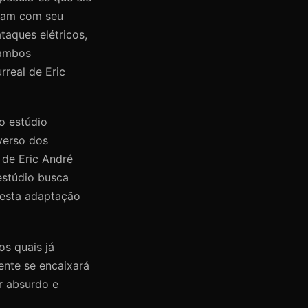
riam com seu
taques elétricos,
 ambos
rreal de Eric
o estúdio
verso dos
 de Eric André
estúdio busca
 esta adaptação
os quais já
ente se encaixará
or absurdo e