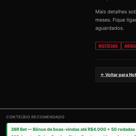
Mais detalhes so
meses. Fique liga
aguardados.
NOTÍCIAS
ARQU
← Voltar para Not
CONTEÚDO RECOMENDADO
38R Bet — Bônus de boas-vindas até R$4.000 + 50 rodadas 