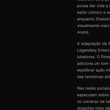
possa dar vida a
estilo cômico e e
enquanto Dhalsim
visualmente marca
André.
A adaptação de
S
Legendary Entert
lutadores. O film
adiciona um tom 
equilibrar ação 
das tentativas ant
Nas redes sociais
especulam sobre q
no universo de lu
atuações mais sér