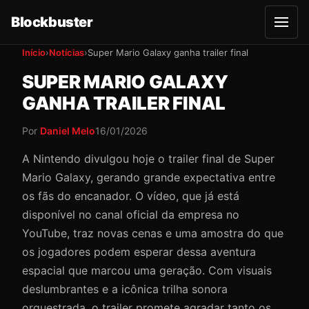
Blockbuster
A
b
r
Início
›
Notícias
›
Super Mario Galaxy ganha trailer final
i
r
SUPER MARIO GALAXY
m
e
GANHA TRAILER FINAL
n
u
Por
Daniel Melo
16/01/2026
A Nintendo divulgou hoje o trailer final de Super
Mario Galaxy, gerando grande expectativa entre
os fãs do encanador. O vídeo, que já está
disponível no canal oficial da empresa no
YouTube, traz novas cenas e uma amostra do que
os jogadores podem esperar dessa aventura
espacial que marcou uma geração. Com visuais
deslumbrantes e a icônica trilha sonora
orquestrada, o trailer promete agradar tanto os