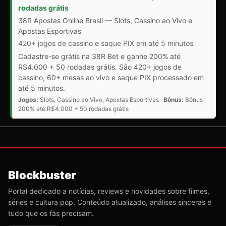
rodadas grátis
38R Apostas Online Brasil — Slots, Cassino ao Vivo e
Apostas Esportivas
420+ jogos de cassino e saque PIX em até 5 minutos
Cadastre-se grátis na 38R Bet e ganhe 200% até
R$4.000 + 50 rodadas grátis. São 420+ jogos de
cassino, 60+ mesas ao vivo e saque PIX processado em
até 5 minutos.
Jogos:
Slots, Cassino ao Vivo, Apostas Esportivas ·
Bônus:
Bônus
200% até R$4.000 + 50 rodadas grátis
Blockbuster
Portal dedicado a notícias, reviews e novidades sobre filmes,
séries e cultura pop. Conteúdo atualizado, análises sinceras e
tudo que os fãs precisam.