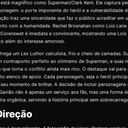
está magnífico como Superman/Clark Kent. Ele captura pe
sonagem: o porte imponente do herói e a vulnerabilidade d
ação traz uma sinceridade que faz o público acreditar em 
anto com a humanidade. Rachel Brosnahan como Lois Lane 
Corenswet é imediata e convincente, mostrando uma Lois i
to além do interesse amoroso.
trega um Lex Luthor calculista, frio e cheio de camadas. 
 contraponto perfeito ao otimismo de Superman, e suas 
 que torna o conflito ainda mais rico. O destaque vai par
sto elenco de apoio. Cada personagem, seja o herói princip
 seu momento de brilhar. A decisão de incluir personagen
r-Gavião não é apenas um serviço aos fãs, mas uma forma d
ra orgânica, servindo à história principal sem sobrecarrega
Direção