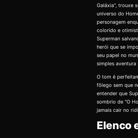
Galáxia", trouxe 
universo do Home
personagem enqua
colorido e otimis
Superman salvand
herói que se impo
seu papel no mun
simples aventura 
O tom é perfeitam
fôlego sem que n
entender que Sup
sombrio de "O Ho
jamais cair no rid
Elenco 