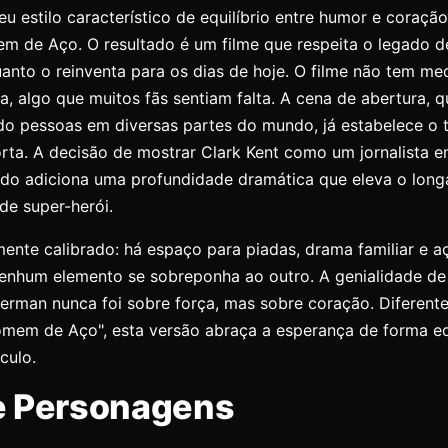
seu estilo característico de equilíbrio entre humor e coraçã
m de Aço. O resultado é um filme que respeita o legado d
nto o reinventa para os dias de hoje. O filme não tem me
ta, algo que muitos fãs sentiam falta. A cena de abertura, 
o pessoas em diversas partes do mundo, já estabelece o 
rta. A decisão de mostrar Clark Kent como um jornalista e
do adiciona uma profundidade dramática que eleva o lon
de super-herói.
ente calibrado: há espaço para piadas, drama familiar e aç
enhum elemento se sobreponha ao outro. A genialidade d
erman nunca foi sobre força, mas sobre coração. Diferent
mem de Aço", esta versão abraça a esperança de forma eq
ículo.
e Personagens