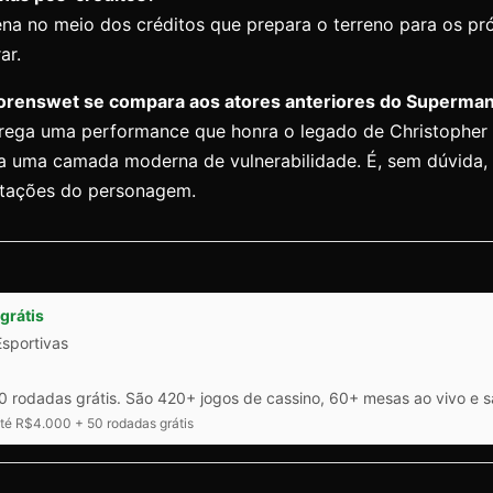
na no meio dos créditos que prepara o terreno para os pró
ar.
orenswet se compara aos atores anteriores do Superma
ega uma performance que honra o legado de Christopher
a uma camada moderna de vulnerabilidade. É, sem dúvida,
etações do personagem.
grátis
Esportivas
 rodadas grátis. São 420+ jogos de cassino, 60+ mesas ao vivo e 
é R$4.000 + 50 rodadas grátis