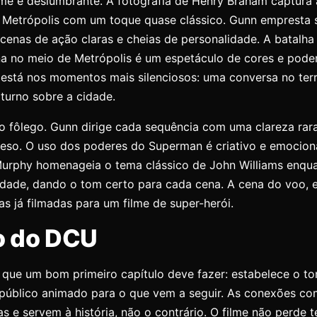
lme é deslumbrante. A fotografia de Henry Braham captura 
 Metrópolis com um toque quase clássico. Gunn empresta s
cenas de ação claras e cheias de personalidade. A batalha 
na no meio de Metrópolis é um espetáculo de cores e pode
o está nos momentos mais silenciosos: uma conversa no ter
turno sobre a cidade.
 o fôlego. Gunn dirige cada sequência com uma clareza rara
eso. O uso dos poderes do Superman é criativo e emocionan
urphy homenageia o tema clássico de John Williams enqu
idade, dando o tom certo para cada cena. A cena do voo, e
s já filmadas para um filme de super-herói.
o do DCU
 que um bom primeiro capítulo deve fazer: estabelece o to
público animado para o que vem a seguir. As conexões co
s e servem à história, não o contrário. O filme não perde