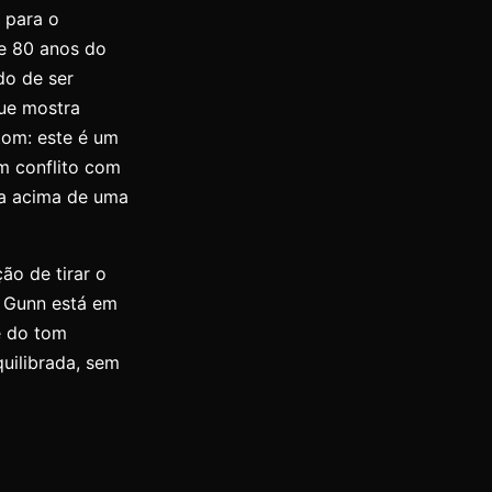
o para o
e 80 anos do
do de ser
que mostra
tom: este é um
m conflito com
ga acima de uma
ão de tirar o
e Gunn está em
e do tom
uilibrada, sem