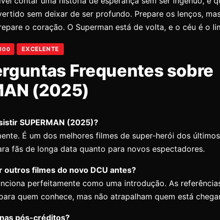
ível contar uma história de esperança sem ser ingênuo, e 
vertido sem deixar de ser profundo. Prepare os lenços, ma
repare o coração. O Superman está de volta, e o céu é o lim
EXCELENTE
/100
erguntas Frequentes sobre
AN (2025)
ssistir SUPERMAN (2025)?
ente. É um dos melhores filmes de super-herói dos últimos
ara fãs de longa data quanto para novos espectadores.
tir outros filmes do novo DCU antes?
unciona perfeitamente como uma introdução. As referência
para quem conhece, mas não atrapalham quem está chega
enas pós-créditos?