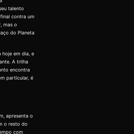
a
eu talento
final contra um
r, mas o
raço do Planeta
 hoje em dia, e
te. A trilha
anto encontra
m particular, é
m, apresenta o
m o resto do
 tempo com