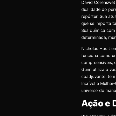
David Corenswet 
dualidade do per
repórter. Sua atu
que se importa t
Sua química com 
determinada, mui
Nicholas Hoult en
funciona como um
compreensíveis, o
Gunn utiliza o va
coadjuvante, tem
Incrível e Mulhe
universo de manei
Ação e 