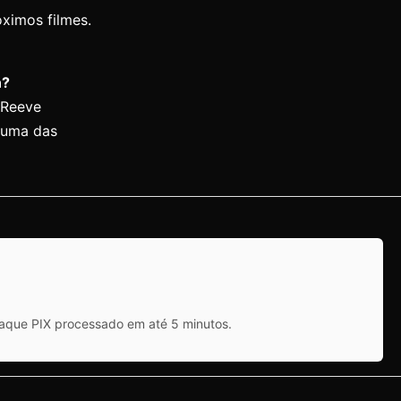
ximos filmes.
n?
 Reeve
 uma das
saque PIX processado em até 5 minutos.