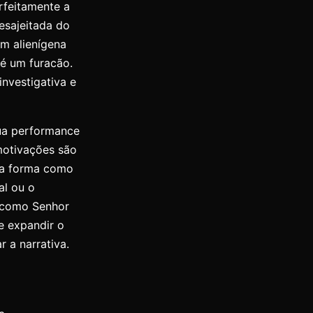
rfeitamente a
esajeitada do
um alienígena
é um furacão.
nvestigativa e
Sua performance
motivações são
a a forma como
al ou o
s como Senhor
e expandir o
r a narrativa.