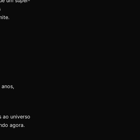
que um super-
s
ite.
 anos,
s ao universo
ndo agora.