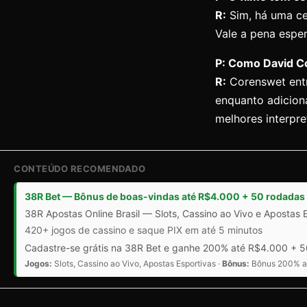
R:
Sim, há uma ce
Vale a pena esper
P: Como David C
R:
Corenswet entr
enquanto adicion
melhores interpr
CONTEÚDO RECOMENDADO
38R Bet — Bônus de boas-vindas até R$4.000 + 50 rodadas 
38R Apostas Online Brasil — Slots, Cassino ao Vivo e Apostas 
420+ jogos de cassino e saque PIX em até 5 minutos
Cadastre-se grátis na 38R Bet e ganhe 200% até R$4.000 + 50
Jogos:
Slots, Cassino ao Vivo, Apostas Esportivas ·
Bônus:
Bônus 200% at