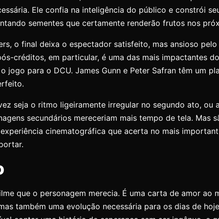
ssária. Ele confia na inteligência do público e constrói se
lantando sementes que certamente renderão frutos nos próx
ers, o final deixa o espectador satisfeito, mas ansioso pel
pós-créditos, em particular, é uma das mais impactantes d
o jogo para o DCU. James Gunn e Peter Safran têm um plan
rfeito.
alvez seja o ritmo ligeiramente irregular no segundo ato, ou
nagens secundários mereceriam mais tempo de tela. Mas 
xperiência cinematográfica que acerta no mais importante
portar.
o
ilme que o personagem merecia. É uma carta de amor ao mi
, mas também uma evolução necessária para os dias de hoj