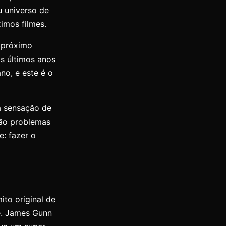
u universo de
imos filmes.
o próximo
os últimos anos
o, e este é o
 a sensação de
são problemas
: fazer o
to original de
e. James Gunn