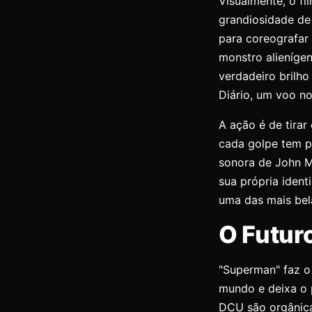
Visualmente, o fi
grandiosidade de
para coreografar 
monstro alieníge
verdadeiro brilh
Diário, um voo no
A ação é de tirar
cada golpe tem p
sonora de John M
sua própria ident
uma das mais bela
O Futur
"Superman" faz o
mundo e deixa o 
DCU são orgânica