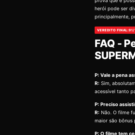
prova que é poss
herói pode ser di
principalmente, p
VEREDITO FINAL:
91
FAQ - P
SUPERM
P: Vale a pena a
R:
Sim, absolutam
acessível tanto p
P: Preciso assis
R:
Não. O filme f
maior são bônus 
P: O filme tem c