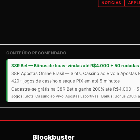
NOTÍCIAS
APPL
CONTEÚDO RECOMENDADO
38R Bet — Bônus de boas-vindas até R$4.000 + 50 rodadas 
38R Apostas Online Brasil — Slots, Cassino ao Vivo e Apostas 
420+ jogos de cassino e saque PIX em até 5 minutos
Cadastre-se grátis na 38R Bet e ganhe 200% até R$4.000 + 50
Jogos:
Slots, Cassino ao Vivo, Apostas Esportivas ·
Bônus:
Bônus 200% at
Blockbuster