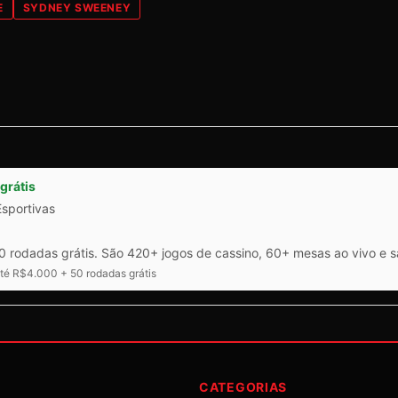
E
SYDNEY SWEENEY
grátis
Esportivas
 rodadas grátis. São 420+ jogos de cassino, 60+ mesas ao vivo e 
é R$4.000 + 50 rodadas grátis
CATEGORIAS