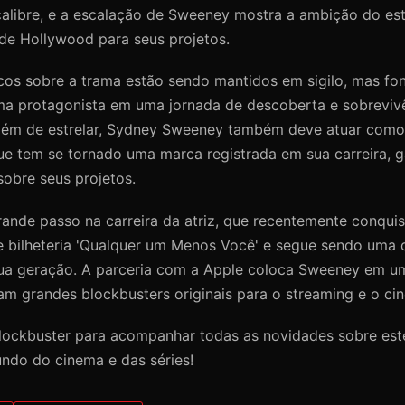
 calibre, e a escalação de Sweeney mostra a ambição do est
 de Hollywood para seus projetos.
icos sobre a trama estão sendo mantidos em sigilo, mas fo
uma protagonista em uma jornada de descoberta e sobreviv
lém de estrelar, Sydney Sweeney também deve atuar como
ue tem se tornado uma marca registrada em sua carreira, 
 sobre seus projetos.
ande passo na carreira da atriz, que recentemente conquis
 bilheteria 'Qualquer um Menos Você' e segue sendo uma d
a geração. A parceria com a Apple coloca Sweeney em um
ram grandes blockbusters originais para o streaming e o ci
Blockbuster para acompanhar todas as novidades sobre est
ndo do cinema e das séries!