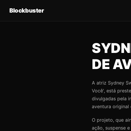
Blockbuster
SYDN
DE A
A atriz Sydney S
Você', está pres
divulgadas pela i
aventura original
O projeto, que a
ação, suspense e