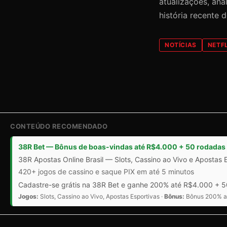
atualizações, an
história recente 
NOTÍCIAS
NETF
CONTEÚDO RECOMENDADO
38R Bet — Bônus de boas-vindas até R$4.000 + 50 rodadas 
38R Apostas Online Brasil — Slots, Cassino ao Vivo e Apostas 
420+ jogos de cassino e saque PIX em até 5 minutos
Cadastre-se grátis na 38R Bet e ganhe 200% até R$4.000 + 50
Jogos:
Slots, Cassino ao Vivo, Apostas Esportivas ·
Bônus:
Bônus 200% at