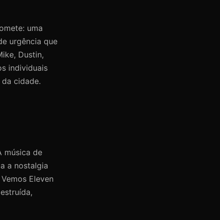
promete: uma
de urgência que
ike, Dustin,
s individuais
 da cidade.
A música de
a a nostalgia
. Vemos Eleven
estruída,