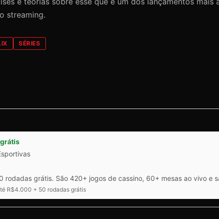
álises e teorias sobre esse que é um dos lançamentos mais
do streaming.
LIX
SÉRIES
grátis
Esportivas
 rodadas grátis. São 420+ jogos de cassino, 60+ mesas ao vivo e 
é R$4.000 + 50 rodadas grátis