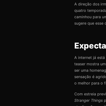
A direção dos ir
quatro temporadas
caminhou para um
sugere que esse c
Expecta
A internet já est
teaser mostra um
ser uma homenage
sensação é agrid
o melhor para o fi
Com estreia prev
Stranger Things
p