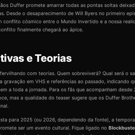
mãos Duffer promete amarrar todas as pontas soltas deixa
. Desde o desaparecimento de Will Byers no primeiro episó
 conflito cósmico entre o Mundo Invertido e a nossa reali
onflito finalmente chegará ao ápice.
tivas e Teorias
á fervilhando com teorias. Quem sobreviverá? Qual será o sac
a gravação em VHS e referências ao passado, indicando qu
m a toda a jornada. Para os fãs que acompanham desde 
oce, mas a qualidade do teaser sugere que os Duffer Brot
nal.
ista para 2025 (ou 2026, dependendo da fonte), a tempora
romete ser um evento cultural. Fique ligado no
Blockbuste