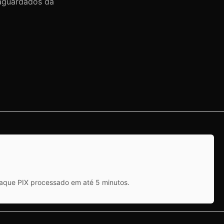
 aguardados da
saque PIX processado em até 5 minutos.