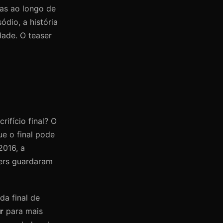
das ao longo de
dio, a história
dade. O teaser
rifício final? O
e o final pode
2016, a
hers guardaram
da final de
r
para mais