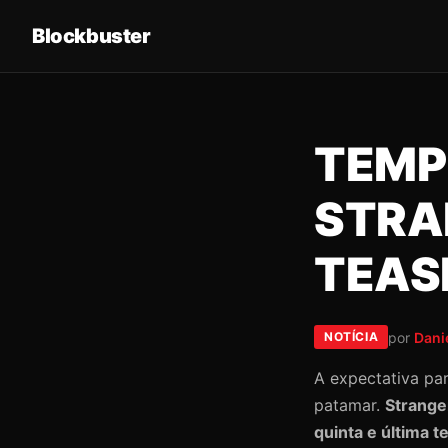
Blockbuster
TEMP
STRA
TEAS
por
Dani
NOTÍCIA
A expectativa par
patamar.
Strange
quinta e última 