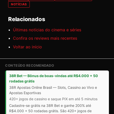
NOTÍCIAS
Relacionados
Últimas notícias do cinema e séries
Confira os reviews mais recentes
Voltar ao início
CONTEÚDO RECOMENDADO
38R Bet — Bônus de boas-vindas até R$4.000 + 50
rodadas grátis
38R Apostas Online Brasil — Slots, Cassino ao Vivo e
Apostas Esportivas
420+ jogos de cassino e saque PIX em até 5 minutos
Cadastre-se grátis na 38R Bet e ganhe 200% até
R$4.000 + 50 rodadas grátis. São 420+ jogos de