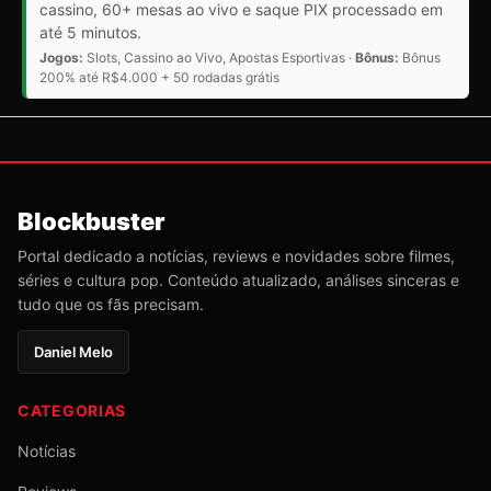
cassino, 60+ mesas ao vivo e saque PIX processado em
até 5 minutos.
Jogos:
Slots, Cassino ao Vivo, Apostas Esportivas ·
Bônus:
Bônus
200% até R$4.000 + 50 rodadas grátis
Blockbuster
Portal dedicado a notícias, reviews e novidades sobre filmes,
séries e cultura pop. Conteúdo atualizado, análises sinceras e
tudo que os fãs precisam.
Daniel Melo
CATEGORIAS
Notícias