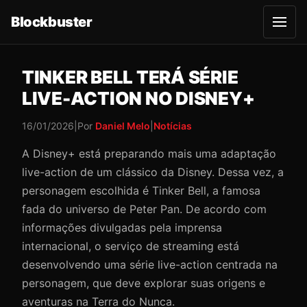
Blockbuster
A
b
r
i
r
TINKER BELL TERÁ SÉRIE
m
e
LIVE-ACTION NO DISNEY+
n
u
16/01/2026
|
Por
Daniel Melo
|
Notícias
A Disney+ está preparando mais uma adaptação
live-action de um clássico da Disney. Dessa vez, a
personagem escolhida é Tinker Bell, a famosa
fada do universo de Peter Pan. De acordo com
informações divulgadas pela imprensa
internacional, o serviço de streaming está
desenvolvendo uma série live-action centrada na
personagem, que deve explorar suas origens e
aventuras na Terra do Nunca.