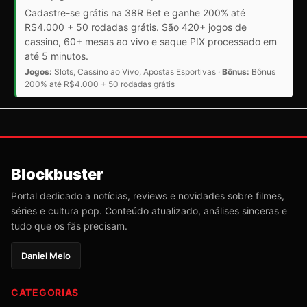
Cadastre-se grátis na 38R Bet e ganhe 200% até
R$4.000 + 50 rodadas grátis. São 420+ jogos de
cassino, 60+ mesas ao vivo e saque PIX processado em
até 5 minutos.
Jogos:
Slots, Cassino ao Vivo, Apostas Esportivas ·
Bônus:
Bônus
200% até R$4.000 + 50 rodadas grátis
Blockbuster
Portal dedicado a notícias, reviews e novidades sobre filmes,
séries e cultura pop. Conteúdo atualizado, análises sinceras e
tudo que os fãs precisam.
Daniel Melo
CATEGORIAS