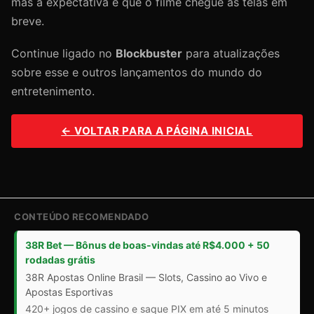
mas a expectativa é que o filme chegue às telas em
breve.
Continue ligado no
Blockbuster
para atualizações
sobre esse e outros lançamentos do mundo do
entretenimento.
← VOLTAR PARA A PÁGINA INICIAL
CONTEÚDO RECOMENDADO
38R Bet — Bônus de boas-vindas até R$4.000 + 50
rodadas grátis
38R Apostas Online Brasil — Slots, Cassino ao Vivo e
Apostas Esportivas
420+ jogos de cassino e saque PIX em até 5 minutos