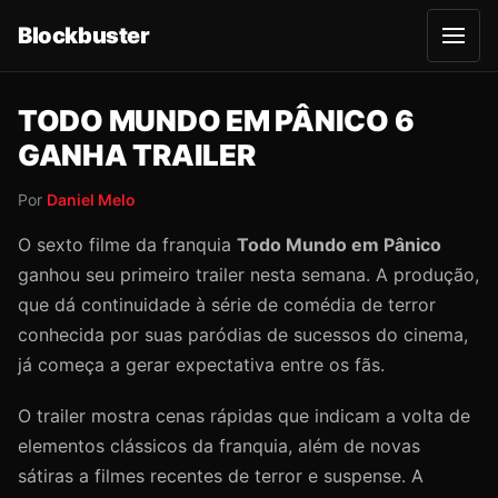
Blockbuster
A
b
r
i
r
TODO MUNDO EM PÂNICO 6
m
e
GANHA TRAILER
n
u
Por
Daniel Melo
O sexto filme da franquia
Todo Mundo em Pânico
ganhou seu primeiro trailer nesta semana. A produção,
que dá continuidade à série de comédia de terror
conhecida por suas paródias de sucessos do cinema,
já começa a gerar expectativa entre os fãs.
O trailer mostra cenas rápidas que indicam a volta de
elementos clássicos da franquia, além de novas
sátiras a filmes recentes de terror e suspense. A