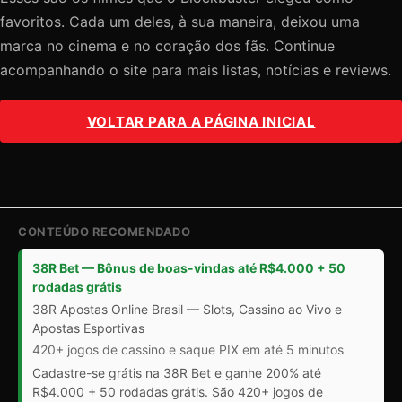
favoritos. Cada um deles, à sua maneira, deixou uma
marca no cinema e no coração dos fãs. Continue
acompanhando o site para mais listas, notícias e reviews.
VOLTAR PARA A PÁGINA INICIAL
CONTEÚDO RECOMENDADO
38R Bet — Bônus de boas-vindas até R$4.000 + 50
rodadas grátis
38R Apostas Online Brasil — Slots, Cassino ao Vivo e
Apostas Esportivas
420+ jogos de cassino e saque PIX em até 5 minutos
Cadastre-se grátis na 38R Bet e ganhe 200% até
R$4.000 + 50 rodadas grátis. São 420+ jogos de