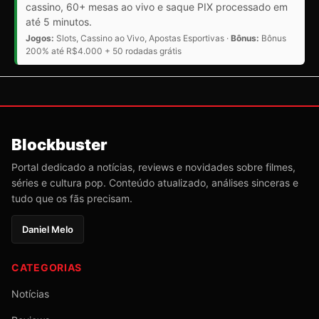
cassino, 60+ mesas ao vivo e saque PIX processado em
até 5 minutos.
Jogos:
Slots, Cassino ao Vivo, Apostas Esportivas ·
Bônus:
Bônus
200% até R$4.000 + 50 rodadas grátis
Blockbuster
Portal dedicado a notícias, reviews e novidades sobre filmes,
séries e cultura pop. Conteúdo atualizado, análises sinceras e
tudo que os fãs precisam.
Daniel Melo
CATEGORIAS
Notícias