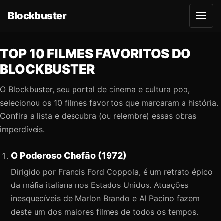
Blockbuster
A
b
r
i
r
TOP 10 FILMES FAVORITOS DO
m
e
BLOCKBUSTER
n
u
O Blockbuster, seu portal de cinema e cultura pop,
selecionou os 10 filmes favoritos que marcaram a história.
Confira a lista e descubra (ou relembre) essas obras
imperdíveis.
O Poderoso Chefão (1972)
Dirigido por Francis Ford Coppola, é um retrato épico
da máfia italiana nos Estados Unidos. Atuações
inesquecíveis de Marlon Brando e Al Pacino fazem
deste um dos maiores filmes de todos os tempos.