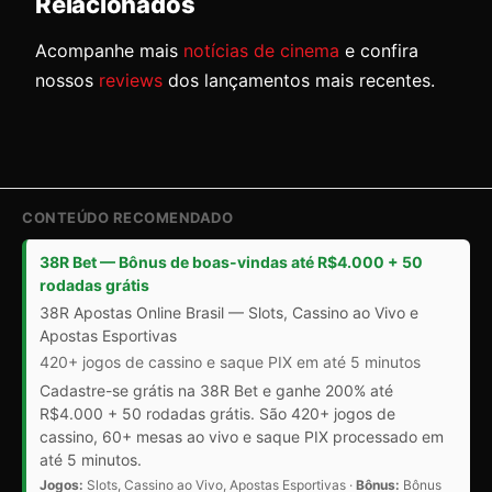
Relacionados
Acompanhe mais
notícias de cinema
e confira
nossos
reviews
dos lançamentos mais recentes.
CONTEÚDO RECOMENDADO
38R Bet — Bônus de boas-vindas até R$4.000 + 50
rodadas grátis
38R Apostas Online Brasil — Slots, Cassino ao Vivo e
Apostas Esportivas
420+ jogos de cassino e saque PIX em até 5 minutos
Cadastre-se grátis na 38R Bet e ganhe 200% até
R$4.000 + 50 rodadas grátis. São 420+ jogos de
cassino, 60+ mesas ao vivo e saque PIX processado em
até 5 minutos.
Jogos:
Slots, Cassino ao Vivo, Apostas Esportivas ·
Bônus:
Bônus