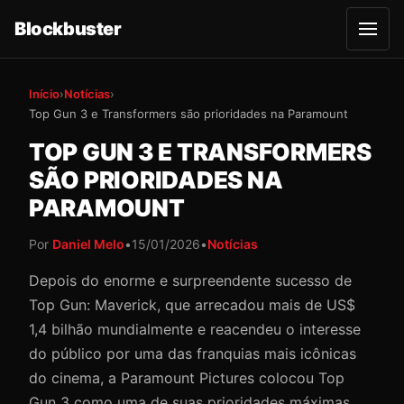
Blockbuster
A
b
r
i
r
Início
›
Notícias
›
m
Top Gun 3 e Transformers são prioridades na Paramount
e
n
u
TOP GUN 3 E TRANSFORMERS
SÃO PRIORIDADES NA
PARAMOUNT
Por
Daniel Melo
•
15/01/2026
•
Notícias
Depois do enorme e surpreendente sucesso de
Top Gun: Maverick, que arrecadou mais de US$
1,4 bilhão mundialmente e reacendeu o interesse
do público por uma das franquias mais icônicas
do cinema, a Paramount Pictures colocou Top
Gun 3 como uma de suas prioridades máximas