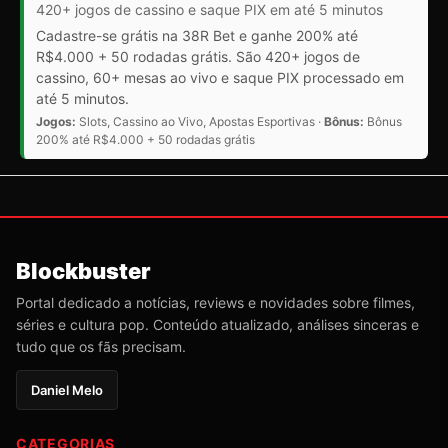
420+ jogos de cassino e saque PIX em até 5 minutos
Cadastre-se grátis na 38R Bet e ganhe 200% até
R$4.000 + 50 rodadas grátis. São 420+ jogos de
cassino, 60+ mesas ao vivo e saque PIX processado em
até 5 minutos.
Jogos:
Slots, Cassino ao Vivo, Apostas Esportivas ·
Bônus:
Bônus
200% até R$4.000 + 50 rodadas grátis
Blockbuster
Portal dedicado a notícias, reviews e novidades sobre filmes,
séries e cultura pop. Conteúdo atualizado, análises sinceras e
tudo que os fãs precisam.
Daniel Melo
CATEGORIAS