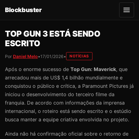
Blockbuster
A
b
r
i
r
TOP GUN 3 ESTÁ SENDO
m
e
ESCRITO
n
u
Por
Daniel Melo
•
17/01/2026
•
NOTÍCIAS
Após o enorme sucesso de
Top Gun: Maverick
, que
arrecadou mais de US$ 1,4 bilhão mundialmente e
conquistou o público e crítica, a Paramount Pictures já
iniciou o desenvolvimento do terceiro filme da
franquia. De acordo com informações da imprensa
internacional, o roteiro está sendo escrito e o estúdio
busca manter a equipe criativa envolvida no projeto.
Ainda não há confirmação oficial sobre o retorno de