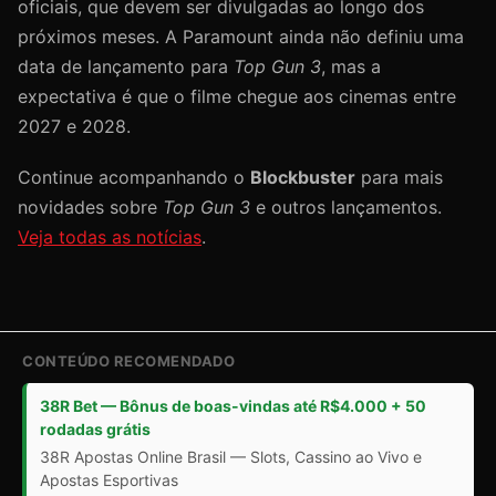
oficiais, que devem ser divulgadas ao longo dos
próximos meses. A Paramount ainda não definiu uma
data de lançamento para
Top Gun 3
, mas a
expectativa é que o filme chegue aos cinemas entre
2027 e 2028.
Continue acompanhando o
Blockbuster
para mais
novidades sobre
Top Gun 3
e outros lançamentos.
Veja todas as notícias
.
CONTEÚDO RECOMENDADO
38R Bet — Bônus de boas-vindas até R$4.000 + 50
rodadas grátis
38R Apostas Online Brasil — Slots, Cassino ao Vivo e
Apostas Esportivas