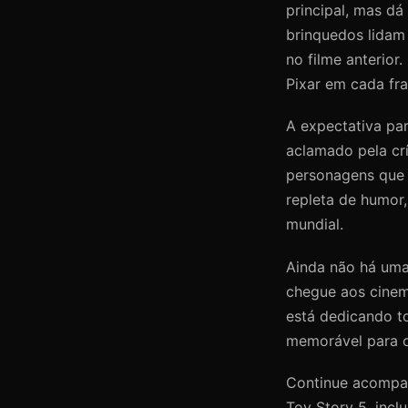
principal, mas dá
brinquedos lidam
no filme anterior
Pixar em cada fr
A expectativa par
aclamado pela crí
personagens que 
repleta de humor
mundial.
Ainda não há uma
chegue aos cinem
está dedicando to
memorável para 
Continue acompan
Toy Story 5, incl