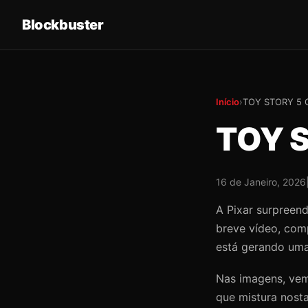
Blockbuster
Início
›
TOY STORY 5
TOY 
16 de Janeiro, 2026
A Pixar surpreend
breve vídeo, comp
está gerando uma
Nas imagens, vem
que mistura nosta