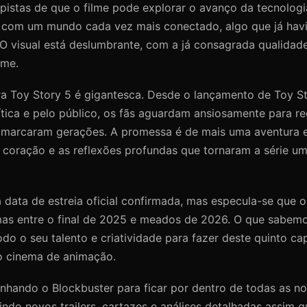
 pistas de que o filme pode explorar o avanço da tecnolog
 com um mundo cada vez mais conectado, algo que já havi
. O visual está deslumbrante, com a já consagrada qualida
ame.
a Toy Story 5 é gigantesca. Desde o lançamento de Toy Sto
tica e pelo público, os fãs aguardam ansiosamente para r
marcaram gerações. A promessa é de mais uma aventura 
, coração e as reflexões profundas que tornaram a série 
 data de estreia oficial confirmada, mas especula-se que
as entre o final de 2025 e meados de 2026. O que sabemo
do o seu talento e criatividade para fazer deste quinto ca
o cinema de animação.
hando o Blockbuster para ficar por dentro de todas as n
uindo novos trailers, cartazes e análises detalhadas assim 