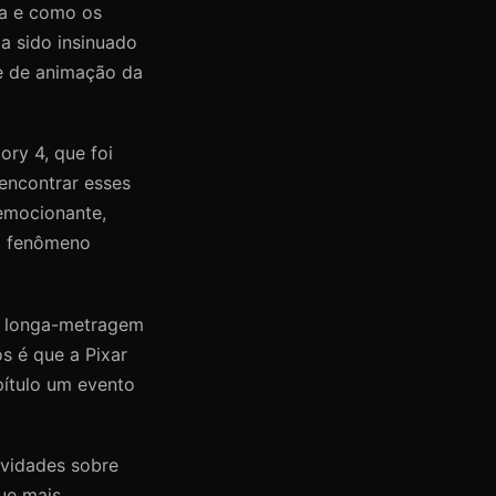
ia e como os
a sido insinuado
de de animação da
ry 4, que foi
eencontrar esses
emocionante,
um fenômeno
 o longa-metragem
s é que a Pixar
pítulo um evento
ovidades sobre
que mais