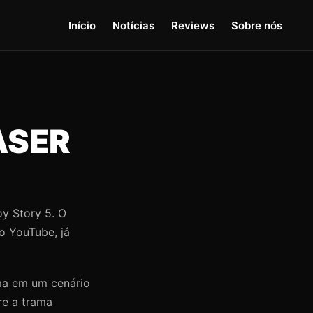
Início
Notícias
Reviews
Sobre nós
ASER
oy Story 5. O
do YouTube, já
ma em um cenário
re a trama