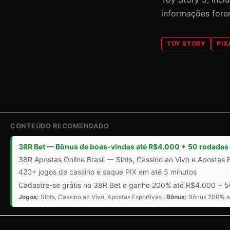
informações fore
TOY STORY
PIX
CONTEÚDO RECOMENDADO
38R Bet — Bônus de boas-vindas até R$4.000 + 50 rodadas 
38R Apostas Online Brasil — Slots, Cassino ao Vivo e Apostas 
420+ jogos de cassino e saque PIX em até 5 minutos
Cadastre-se grátis na 38R Bet e ganhe 200% até R$4.000 + 50
Jogos:
Slots, Cassino ao Vivo, Apostas Esportivas ·
Bônus:
Bônus 200% at