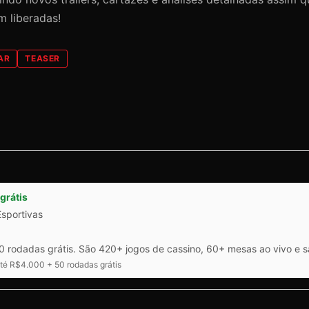
m liberadas!
AR
TEASER
grátis
Esportivas
 rodadas grátis. São 420+ jogos de cassino, 60+ mesas ao vivo e 
é R$4.000 + 50 rodadas grátis