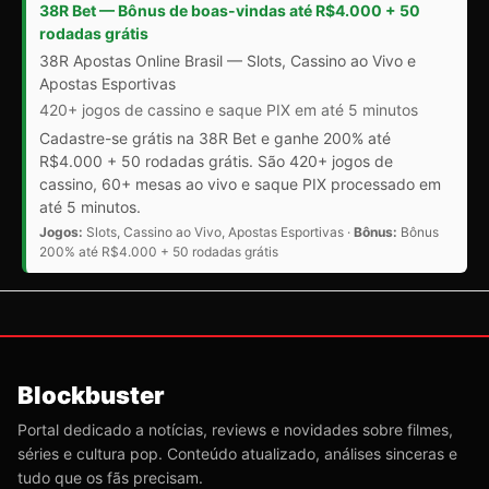
38R Bet — Bônus de boas-vindas até R$4.000 + 50
rodadas grátis
38R Apostas Online Brasil — Slots, Cassino ao Vivo e
Apostas Esportivas
420+ jogos de cassino e saque PIX em até 5 minutos
Cadastre-se grátis na 38R Bet e ganhe 200% até
R$4.000 + 50 rodadas grátis. São 420+ jogos de
cassino, 60+ mesas ao vivo e saque PIX processado em
até 5 minutos.
Jogos:
Slots, Cassino ao Vivo, Apostas Esportivas ·
Bônus:
Bônus
200% até R$4.000 + 50 rodadas grátis
Blockbuster
Portal dedicado a notícias, reviews e novidades sobre filmes,
séries e cultura pop. Conteúdo atualizado, análises sinceras e
tudo que os fãs precisam.