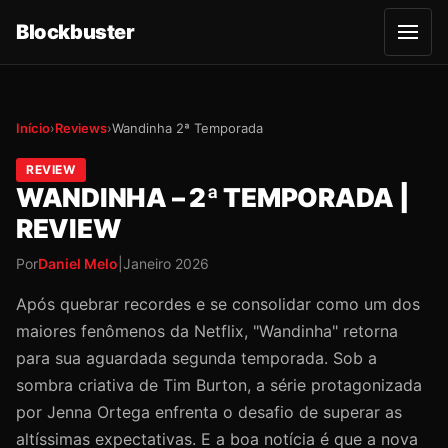
Blockbuster
A
b
r
i
r
m
Início
›
Reviews
›
Wandinha 2ª Temporada
e
n
u
REVIEW
WANDINHA – 2ª TEMPORADA |
REVIEW
Por
Daniel Melo
|
Janeiro 2026
Após quebrar recordes e se consolidar como um dos
maiores fenômenos da Netflix, "Wandinha" retorna
para sua aguardada segunda temporada. Sob a
sombra criativa de Tim Burton, a série protagonizada
por Jenna Ortega enfrenta o desafio de superar as
altíssimas expectativas. E a boa notícia é que a nova