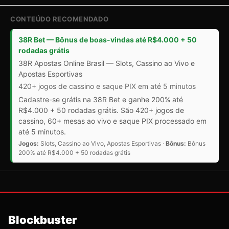
CONTEÚDO RECOMENDADO
38R Bet — Bônus de boas-vindas até R$4.000 + 50
rodadas grátis
38R Apostas Online Brasil — Slots, Cassino ao Vivo e
Apostas Esportivas
420+ jogos de cassino e saque PIX em até 5 minutos
Cadastre-se grátis na 38R Bet e ganhe 200% até
R$4.000 + 50 rodadas grátis. São 420+ jogos de
cassino, 60+ mesas ao vivo e saque PIX processado em
até 5 minutos.
Jogos:
Slots, Cassino ao Vivo, Apostas Esportivas ·
Bônus:
Bônus
200% até R$4.000 + 50 rodadas grátis
Blockbuster