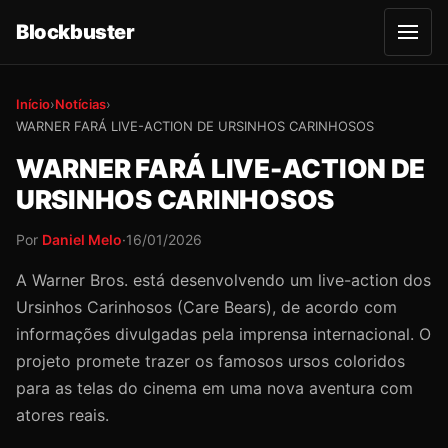
Blockbuster
A
b
r
i
r
Início
›
Notícias
›
m
WARNER FARÁ LIVE-ACTION DE URSINHOS CARINHOSOS
e
n
u
WARNER FARÁ LIVE-ACTION DE
URSINHOS CARINHOSOS
Por
Daniel Melo
·
16/01/2026
A Warner Bros. está desenvolvendo um live-action dos
Ursinhos Carinhosos (Care Bears), de acordo com
informações divulgadas pela imprensa internacional. O
projeto promete trazer os famosos ursos coloridos
para as telas do cinema em uma nova aventura com
atores reais.