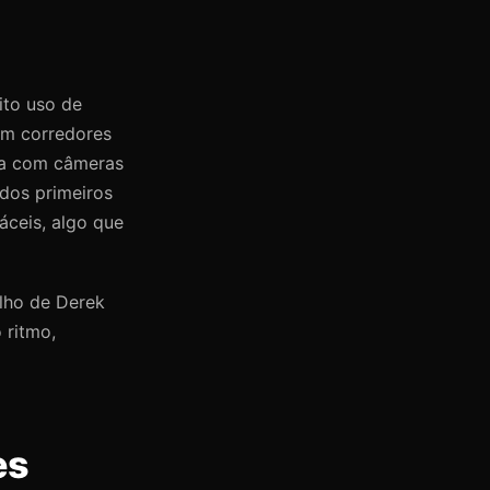
uito uso de
am corredores
ada com câmeras
dos primeiros
áceis, algo que
alho de Derek
 ritmo,
es