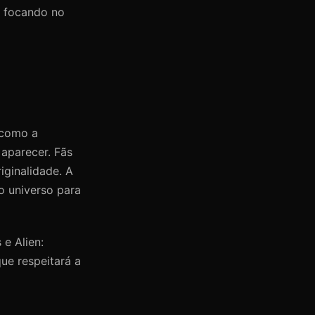
, focando no
 como a
aparecer. Fãs
iginalidade. A
o universo para
e Alien:
ue respeitará a