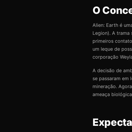
O Concei
Alien: Earth é um
Legion). A trama 
primeiros contat
um leque de possi
corporação Weyla
A decisão de amb
se passaram em lo
mineração. Agora
ameaça biológica 
Expectat