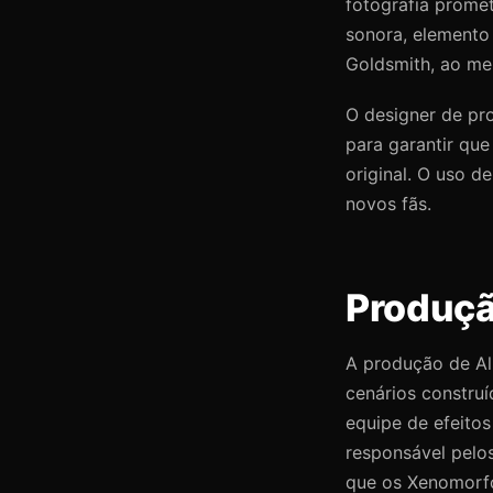
fotografia promete
sonora, elemento 
Goldsmith, ao m
O designer de pr
para garantir que
original. O uso d
novos fãs.
Produçã
A produção de Al
cenários construí
equipe de efeito
responsável pelo
que os Xenomorfo