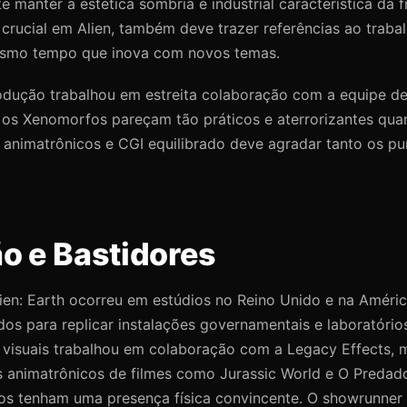
 manter a estética sombria e industrial característica da fr
crucial em Alien, também deve trazer referências ao traba
esmo tempo que inova com novos temas.
odução trabalhou em estreita colaboração com a equipe de 
 os Xenomorfos pareçam tão práticos e aterrorizantes qua
e animatrônicos e CGI equilibrado deve agradar tanto os pu
o e Bastidores
ien: Earth ocorreu em estúdios no Reino Unido e na Améri
dos para replicar instalações governamentais e laboratório
s visuais trabalhou em colaboração com a Legacy Effects
s animatrônicos de filmes como Jurassic World e O Predado
s tenham uma presença física convincente. O showrunne