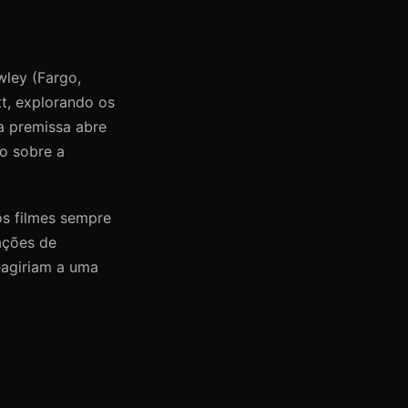
wley (Fargo,
tt, explorando os
a premissa abre
do sobre a
os filmes sempre
ações de
eagiriam a uma