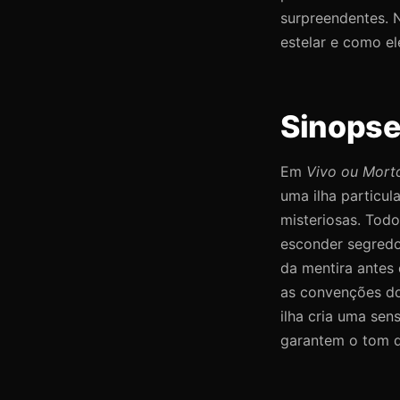
surpreendentes. N
estelar e como e
Sinops
Em
Vivo ou Morto
uma ilha particu
misteriosas. Todo
esconder segredos
da mentira antes
as convenções do
ilha cria uma se
garantem o tom di