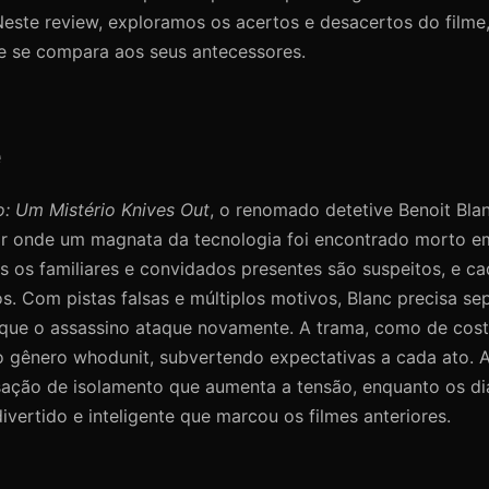
este review, exploramos os acertos e desacertos do filme
le se compara aos seus antecessores.
e
: Um Mistério Knives Out
, o renomado detetive Benoit Bl
lar onde um magnata da tecnologia foi encontrado morto e
s os familiares e convidados presentes são suspeitos, e c
. Com pistas falsas e múltiplos motivos, Blanc precisa se
 que o assassino ataque novamente. A trama, como de cos
 gênero whodunit, subvertendo expectativas a cada ato. 
nsação de isolamento que aumenta a tensão, enquanto os di
vertido e inteligente que marcou os filmes anteriores.