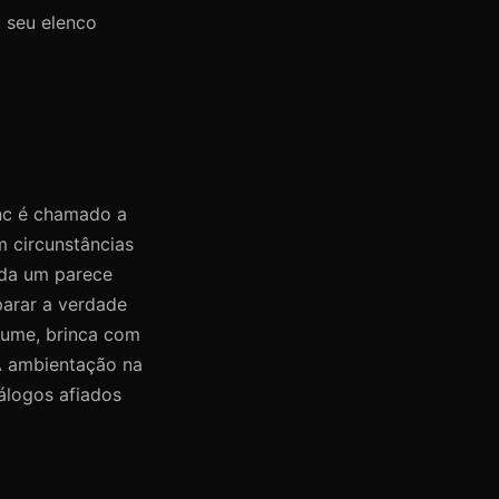
, seu elenco
anc é chamado a
m circunstâncias
ada um parece
parar a verdade
tume, brinca com
A ambientação na
álogos afiados