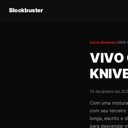
Blockbuster
Início
›
Reviews
›
VIVO 
VIVO
KNIVE
15 de janeiro de 20
Com uma mistura a
com seu terceiro 
longa, escrito e d
para desvendar m