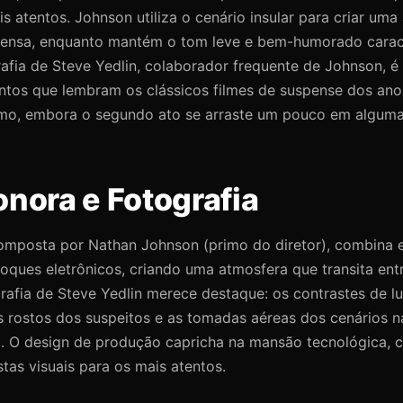
 atentos. Johnson utiliza o cenário insular para criar uma
 tensa, enquanto mantém o tom leve e bem-humorado caract
rafia de Steve Yedlin, colaborador frequente de Johnson, é
os que lembram os clássicos filmes de suspense dos ano
tmo, embora o segundo ato se arraste um pouco em alguma
onora e Fotografia
 composta por Nathan Johnson (primo do diretor), combina
oques eletrônicos, criando uma atmosfera que transita entr
rafia de Steve Yedlin merece destaque: os contrastes de l
os rostos dos suspeitos e as tomadas aéreas dos cenários n
l. O design de produção capricha na mansão tecnológica, c
as visuais para os mais atentos.