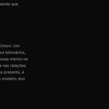
 ainda que
 Onion: Um
s bilionários,
 ousa menos na
a nas relações
ra presente, é
e mistério dos