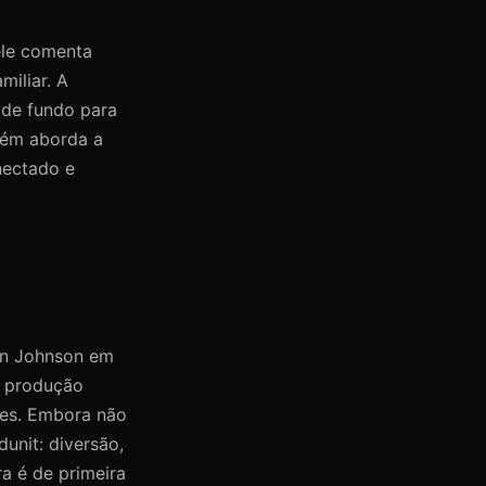
ele comenta
miliar. A
 de fundo para
bém aborda a
nectado e
an Johnson em
e produção
res. Embora não
unit: diversão,
a é de primeira