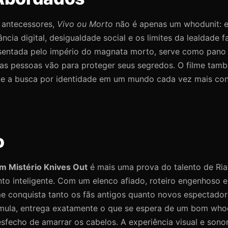
 antecessores,
Vivo ou Morto
não é apenas um whodunit: 
cia digital, desigualdade social e os limites da lealdade fa
esentada pelo império do magnata morto, serve como pano
e as pessoas vão para proteger seus segredos. O filme tam
 e a busca por identidade em um mundo cada vez mais co
o
m Mistério Knives Out
é mais uma prova do talento de Ri
nto inteligente. Com um elenco afiado, roteiro engenhoso 
lme conquista tanto os fãs antigos quanto novos espectado
rmula, entrega exatamente o que se espera de um bom whod
fecho de amarrar os cabelos. A experiência visual e sonor