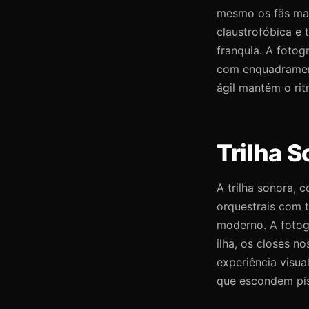
mesmo os fãs mais
claustrofóbica e
franquia. A fotog
com enquadrament
ágil mantém o ri
Trilha S
A trilha sonora,
orquestrais com t
moderno. A fotog
ilha, os closes n
experiência visua
que escondem pist