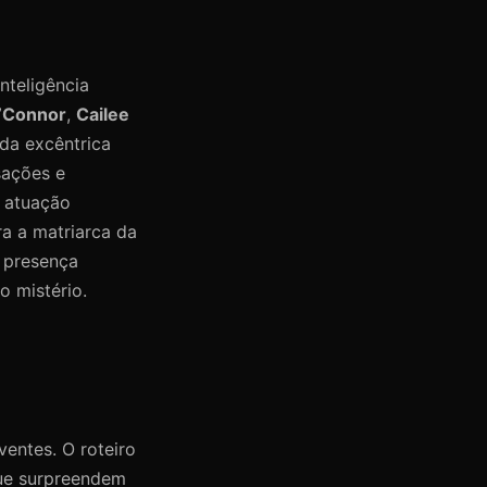
nteligência
’Connor
,
Cailee
da excêntrica
sações e
 atuação
a a matriarca da
 presença
o mistério.
entes. O roteiro
que surpreendem