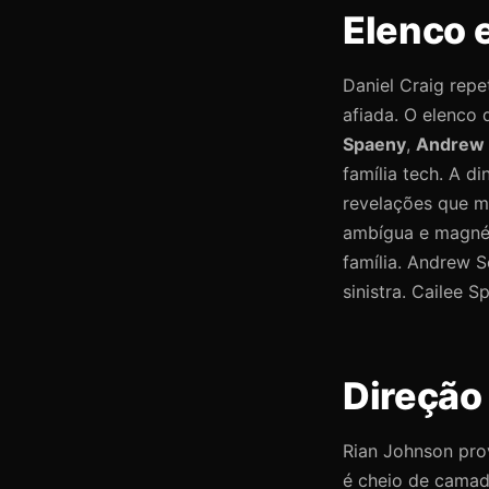
Elenco 
Daniel Craig repe
afiada. O elenco
Spaeny
,
Andrew 
família tech. A d
revelações que m
ambígua e magnét
família. Andrew 
sinistra. Cailee 
Direção 
Rian Johnson prov
é cheio de camad