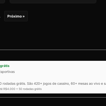
…
Próximo »
grátis
Esportivas
 rodadas grátis. São 420+ jogos de cassino, 60+ mesas ao vivo e 
é R$4.000 + 50 rodadas grátis