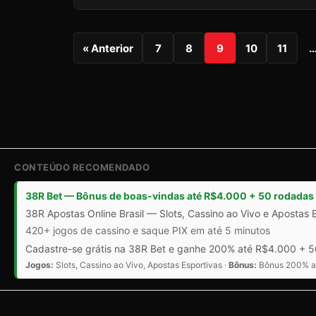
« Anterior
7
8
9
10
11
CONTEÚDO RECOMENDADO
38R Bet — Bônus de boas-vindas até R$4.000 + 50 rodadas 
38R Apostas Online Brasil — Slots, Cassino ao Vivo e Apostas 
420+ jogos de cassino e saque PIX em até 5 minutos
Cadastre-se grátis na 38R Bet e ganhe 200% até R$4.000 + 50
Jogos:
Slots, Cassino ao Vivo, Apostas Esportivas ·
Bônus:
Bônus 200% at