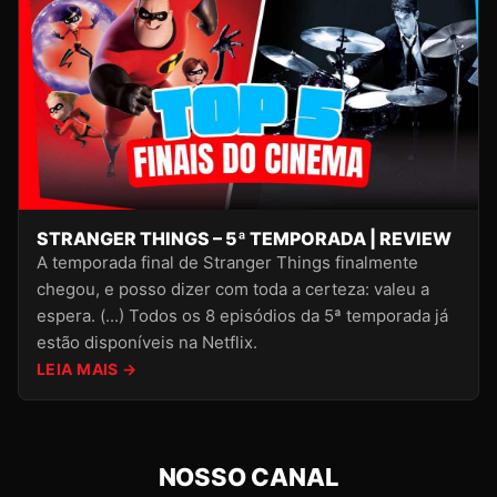
STRANGER THINGS – 5ª TEMPORADA | REVIEW
A temporada final de Stranger Things finalmente
chegou, e posso dizer com toda a certeza: valeu a
espera. (...) Todos os 8 episódios da 5ª temporada já
estão disponíveis na Netflix.
LEIA MAIS →
NOSSO CANAL