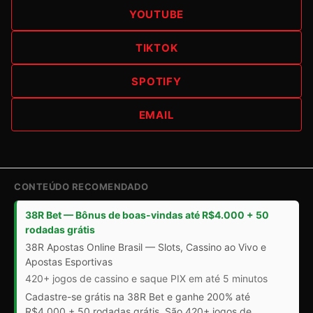
YOUTUBE
TIKTOK
SPOTIFY
EMAIL
CONTEÚDO RECOMENDADO
38R Bet — Bônus de boas-vindas até R$4.000 + 50
rodadas grátis
38R Apostas Online Brasil — Slots, Cassino ao Vivo e
Apostas Esportivas
420+ jogos de cassino e saque PIX em até 5 minutos
Cadastre-se grátis na 38R Bet e ganhe 200% até
R$4.000 + 50 rodadas grátis. São 420+ jogos de