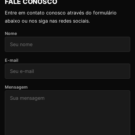
FALE CONOSCO
Entre em contato conosco através do formulário
abaixo ou nos siga nas redes sociais.
Nome
E-mail
Mensagem