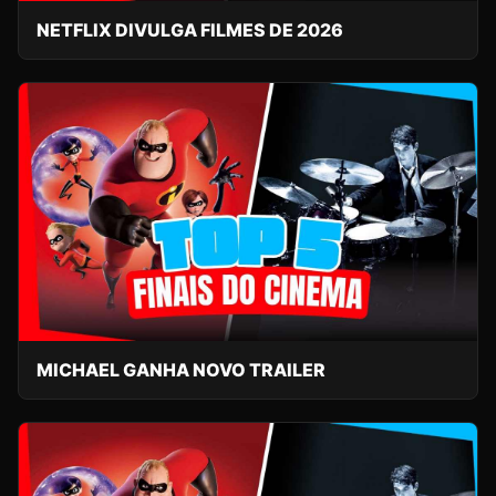
NETFLIX DIVULGA FILMES DE 2026
MICHAEL GANHA NOVO TRAILER