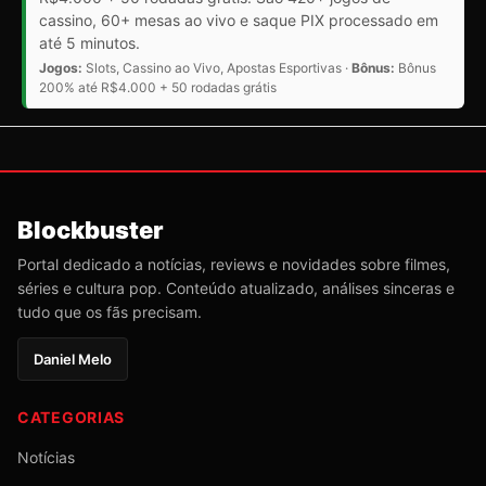
cassino, 60+ mesas ao vivo e saque PIX processado em
até 5 minutos.
Jogos:
Slots, Cassino ao Vivo, Apostas Esportivas ·
Bônus:
Bônus
200% até R$4.000 + 50 rodadas grátis
Blockbuster
Portal dedicado a notícias, reviews e novidades sobre filmes,
séries e cultura pop. Conteúdo atualizado, análises sinceras e
tudo que os fãs precisam.
Daniel Melo
CATEGORIAS
Notícias