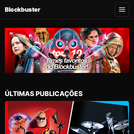
Blockbuster
A
b
r
i
r
m
e
n
u
ÚLTIMAS PUBLICAÇÕES