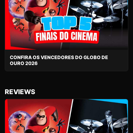
CONFIRA OS VENCEDORES DO GLOBO DE
OURO 2026
REVIEWS